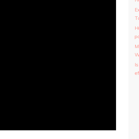
E
T
H
p
M
W
Is
ef