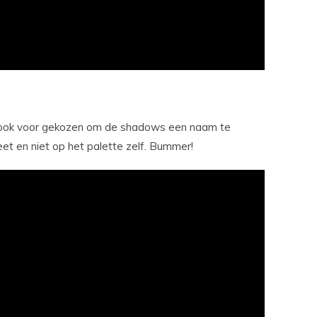
er ook voor gekozen om de shadows een naam te
et en niet op het palette zelf. Bummer!