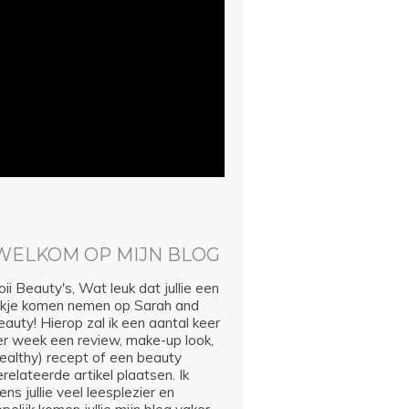
WELKOM OP MIJN BLOG
ii Beauty's, Wat leuk dat jullie een
ijkje komen nemen op Sarah and
auty! Hierop zal ik een aantal keer
er week een review, make-up look,
healthy) recept of een beauty
relateerde artikel plaatsen. Ik
ns jullie veel leesplezier en