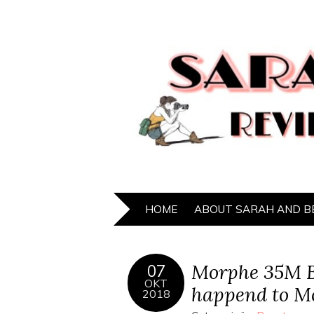
HOME
ABOUT SARAH AND B
Morphe 35M B
07
OKT
happend to M
2018