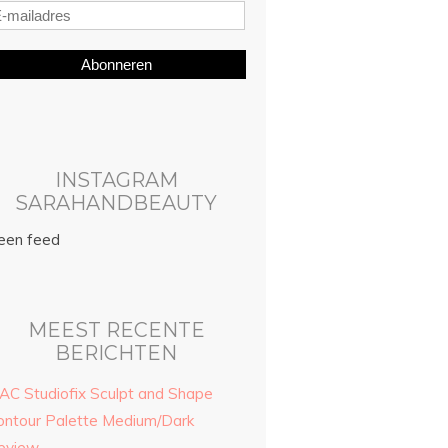
Abonneren
INSTAGRAM
SARAHANDBEAUTY
een feed
MEEST RECENTE
BERICHTEN
AC Studiofix Sculpt and Shape
ontour Palette Medium/Dark
eview