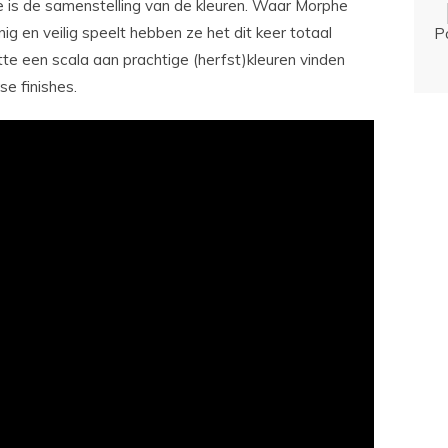
e is de samenstelling van de kleuren. Waar Morphe
g en veilig speelt hebben ze het dit keer totaal
P
tte een scala aan prachtige (herfst)kleuren vinden
se finishes.