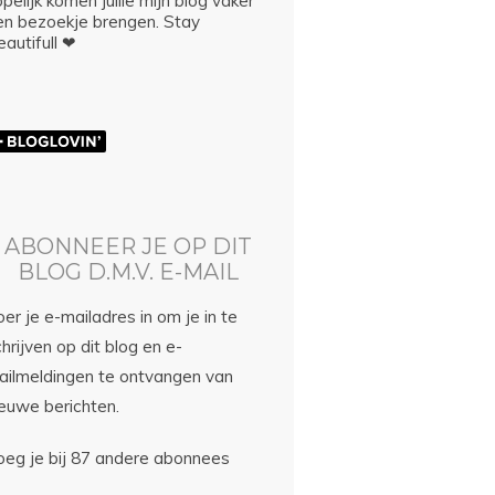
pelijk komen jullie mijn blog vaker
en bezoekje brengen. Stay
autifull ❤
ABONNEER JE OP DIT
BLOG D.M.V. E-MAIL
er je e-mailadres in om je in te
hrijven op dit blog en e-
ailmeldingen te ontvangen van
ieuwe berichten.
oeg je bij 87 andere abonnees