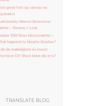
xtra grote foto op canvas via
opdoek.nl
uda beauty Mauve Obsessions
alette ~ Review + Look
orphe 35M Boss Mood palette ~
hat happend to Morphe Brushes?
 dit de makkelijkste en meest
fectieve DIY Black Mask die er is?
TRANSLATE BLOG