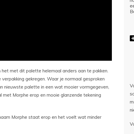
ho
e
Be
 het met dit palette helemaal anders aan te pakken.
e verpakking gekregen. Waar je normaal gesproken
Vo
t hun nieuwste palette in een wat mooier vormgegeven,
sc
l met Morphe erop en mooie glanzende tekening
m
n
e naam Morphe staat erop en het voelt wat minder
V