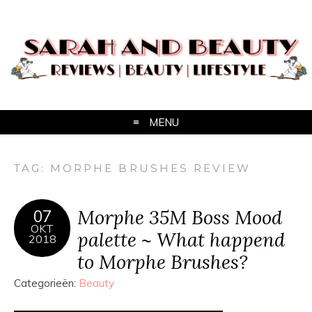
MENU
TAG:
MORPHE BRUSHES REVIEW
Morphe 35M Boss Mood
07
OKT
palette ~ What happend
2018
to Morphe Brushes?
Categorieën:
Beauty