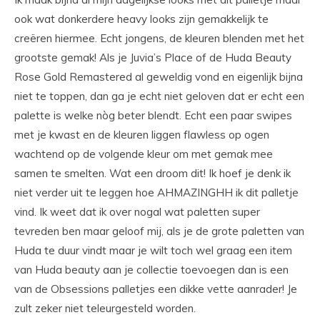
ook wat donkerdere heavy looks zijn gemakkelijk te
creëren hiermee. Echt jongens, de kleuren blenden met het
grootste gemak! Als je Juvia’s Place of de Huda Beauty
Rose Gold Remastered al geweldig vond en eigenlijk bijna
niet te toppen, dan ga je echt niet geloven dat er echt een
palette is welke nòg beter blendt. Echt een paar swipes
met je kwast en de kleuren liggen flawless op ogen
wachtend op de volgende kleur om met gemak mee
samen te smelten. Wat een droom dit! Ik hoef je denk ik
niet verder uit te leggen hoe AHMAZINGHH ik dit palletje
vind. Ik weet dat ik over nogal wat paletten super
tevreden ben maar geloof mij, als je de grote paletten van
Huda te duur vindt maar je wilt toch wel graag een item
van Huda beauty aan je collectie toevoegen dan is een
van de Obsessions palletjes een dikke vette aanrader! Je
zult zeker niet teleurgesteld worden.