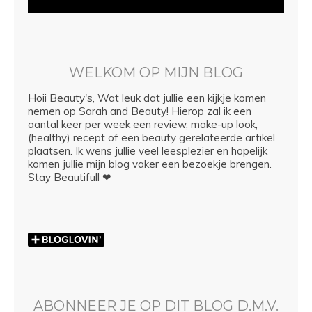
WELKOM OP MIJN BLOG
Hoii Beauty's, Wat leuk dat jullie een kijkje komen
nemen op Sarah and Beauty! Hierop zal ik een
aantal keer per week een review, make-up look,
(healthy) recept of een beauty gerelateerde artikel
plaatsen. Ik wens jullie veel leesplezier en hopelijk
komen jullie mijn blog vaker een bezoekje brengen.
Stay Beautifull ❤
ABONNEER JE OP DIT BLOG D.M.V.