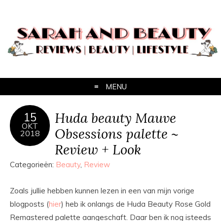
MENU
Huda beauty Mauve
15
OKT
Obsessions palette ~
2018
Review + Look
Categorieën:
Beauty
,
Review
Zoals jullie hebben kunnen lezen in een van mijn vorige
blogposts (
hier
) heb ik onlangs de Huda Beauty Rose Gold
Remastered palette aangeschaft. Daar ben ik nog isteeds