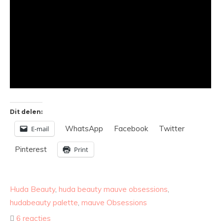
Dit delen:
WhatsApp
Facebook
Twitter
E-mail
Pinterest
Print
Huda Beauty
,
huda beauty mauve obsessions
,
hudabeauty palette
,
mauve Obsessions
6 reacties