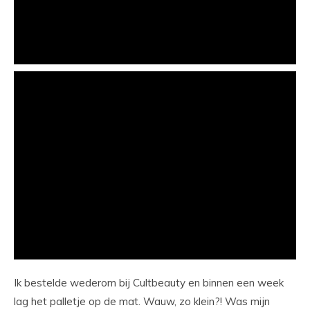
Ik bestelde wederom bij Cultbeauty en binnen een week
lag het palletje op de mat. Wauw, zo klein?! Was mijn