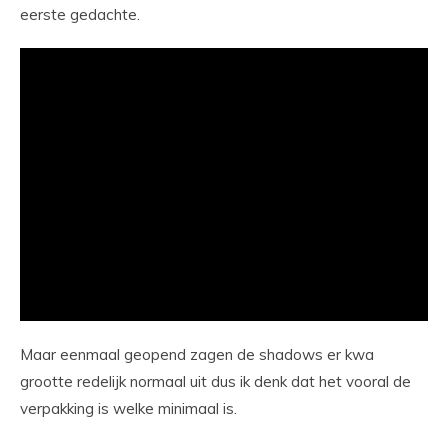
eerste gedachte.
Maar eenmaal geopend zagen de shadows er kwa
grootte redelijk normaal uit dus ik denk dat het vooral de
verpakking is welke minimaal is.