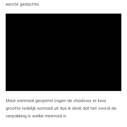
eerste gedachte.
Maar eenmaal geopend zagen de shadows er kwa
grootte redelijk normaal uit dus ik denk dat het vooral de
verpakking is welke minimaal is.