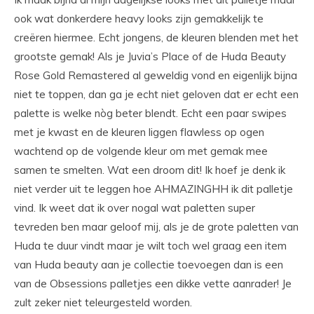
ook wat donkerdere heavy looks zijn gemakkelijk te
creëren hiermee. Echt jongens, de kleuren blenden met het
grootste gemak! Als je Juvia’s Place of de Huda Beauty
Rose Gold Remastered al geweldig vond en eigenlijk bijna
niet te toppen, dan ga je echt niet geloven dat er echt een
palette is welke nòg beter blendt. Echt een paar swipes
met je kwast en de kleuren liggen flawless op ogen
wachtend op de volgende kleur om met gemak mee
samen te smelten. Wat een droom dit! Ik hoef je denk ik
niet verder uit te leggen hoe AHMAZINGHH ik dit palletje
vind. Ik weet dat ik over nogal wat paletten super
tevreden ben maar geloof mij, als je de grote paletten van
Huda te duur vindt maar je wilt toch wel graag een item
van Huda beauty aan je collectie toevoegen dan is een
van de Obsessions palletjes een dikke vette aanrader! Je
zult zeker niet teleurgesteld worden.