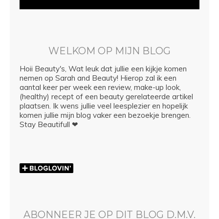
WELKOM OP MIJN BLOG
Hoii Beauty's, Wat leuk dat jullie een kijkje komen
nemen op Sarah and Beauty! Hierop zal ik een
aantal keer per week een review, make-up look,
(healthy) recept of een beauty gerelateerde artikel
plaatsen. Ik wens jullie veel leesplezier en hopelijk
komen jullie mijn blog vaker een bezoekje brengen.
Stay Beautifull ❤
ABONNEER JE OP DIT BLOG D.M.V.