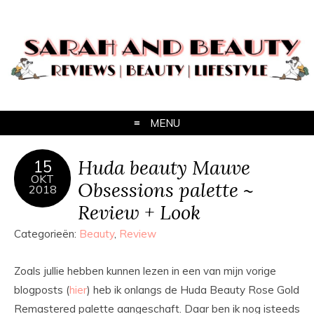
MENU
Huda beauty Mauve
15
OKT
Obsessions palette ~
2018
Review + Look
Categorieën:
Beauty
,
Review
Zoals jullie hebben kunnen lezen in een van mijn vorige
blogposts (
hier
) heb ik onlangs de Huda Beauty Rose Gold
Remastered palette aangeschaft. Daar ben ik nog isteeds