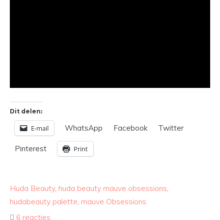
Dit delen:
WhatsApp
Facebook
Twitter
E-mail
Pinterest
Print
Huda Beauty
,
huda beauty mauve obsessions
,
hudabeauty palette
,
mauve Obsessions
6 reacties