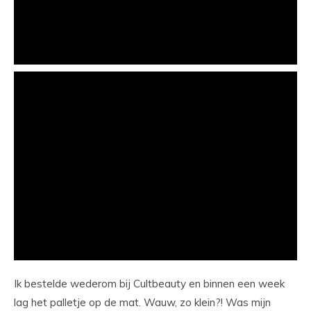
Ik bestelde wederom bij Cultbeauty en binnen een week
lag het palletje op de mat. Wauw, zo klein?! Was mijn