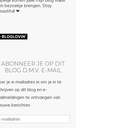
pelijk komen jullie mijn blog vaker
en bezoekje brengen. Stay
autifull ❤
ABONNEER JE OP DIT
BLOG D.M.V. E-MAIL
er je e-mailadres in om je in te
hrijven op dit blog en e-
ailmeldingen te ontvangen van
ieuwe berichten.