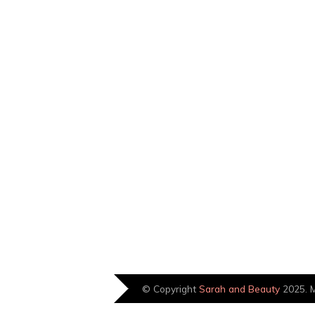
© Copyright
Sarah and Beauty
2025. M