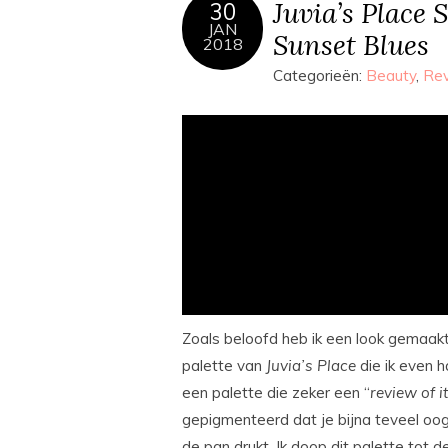
Juvia’s Place 
30
JAN
Sunset Blues
2018
Categorieën:
Beauty
,
Re
Zoals beloofd heb ik een look gemaak
palette van
Juvia’s
Place
die ik even h
een palette die zeker een “
review of i
gepigmenteerd dat je bijna teveel oog
de pan drukt. Ik doop dit palette tot 