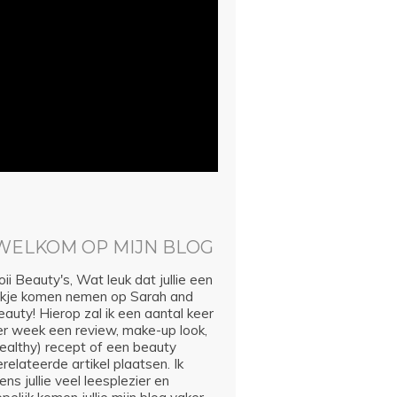
WELKOM OP MIJN BLOG
ii Beauty's, Wat leuk dat jullie een
ijkje komen nemen op Sarah and
auty! Hierop zal ik een aantal keer
er week een review, make-up look,
healthy) recept of een beauty
relateerde artikel plaatsen. Ik
ns jullie veel leesplezier en