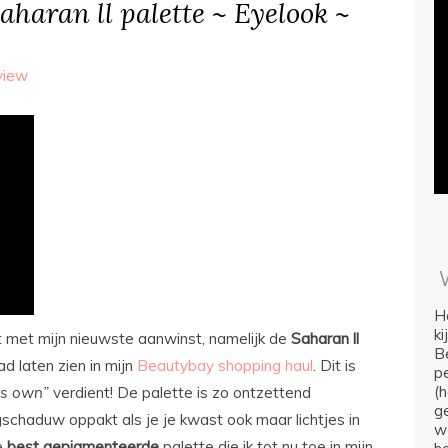
Saharan ll palette ~ Eyelook ~
view
Ho
k
t met mijn nieuwste aanwinst, namelijk de
Saharan
ll
Be
ad laten zien in mijn
Beautybay shopping haul
. Dit is
p
(
ts own”
verdient! De palette is zo ontzettend
ge
schaduw oppakt als je je kwast ook maar lichtjes in
we
de
best
gepigmenteerde
palette die ik tot nu toe in mijn