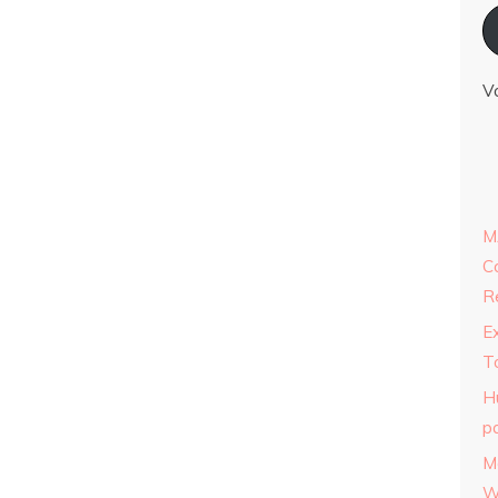
V
M
C
R
E
T
H
p
M
W