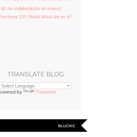
 dit de makkelijkste en meest
fectieve DIY Black Mask die er is?
TRANSLATE BLOG
owered by
Translate