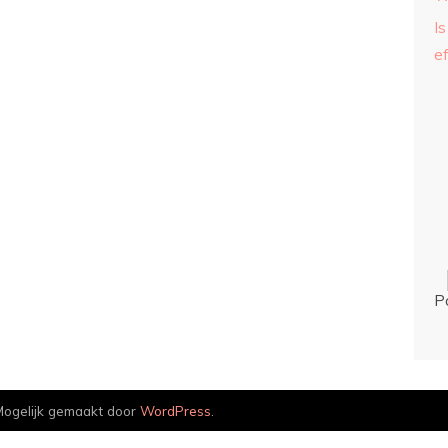
Is
ef
P
ogelijk gemaakt door
WordPress
.