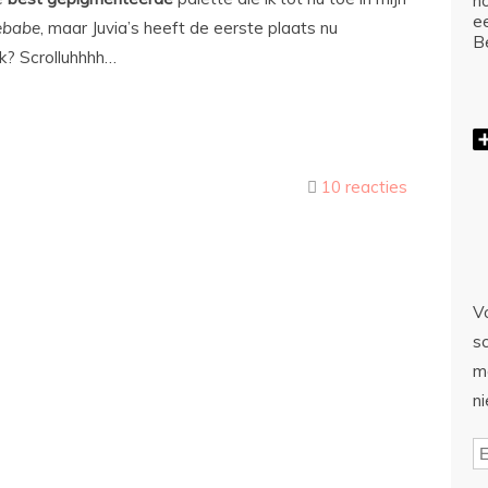
ho
e
ebabe
, maar Juvia’s heeft de eerste plaats nu
Be
k? Scrolluhhhh…
10 reacties
Vo
sc
m
n