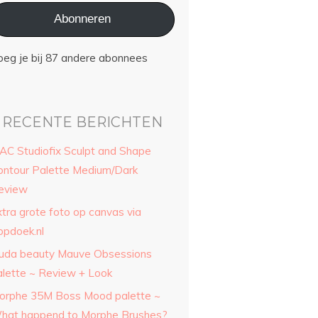
Abonneren
oeg je bij 87 andere abonnees
RECENTE BERICHTEN
AC Studiofix Sculpt and Shape
ontour Palette Medium/Dark
eview
xtra grote foto op canvas via
opdoek.nl
uda beauty Mauve Obsessions
alette ~ Review + Look
orphe 35M Boss Mood palette ~
hat happend to Morphe Brushes?