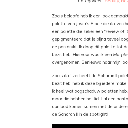
Categorieën:
Beauty
,
Re
Zoals beloofd heb ik een look gemaak
palette van
Juvia’s
Place
die ik even h
een palette die zeker een “
review of i
gepigmenteerd dat je bijna teveel oog
de pan drukt. Ik doop dit palette tot 
bezit heb. Hiervoor was ik een
Morph
overgenomen. Benieuwd naar mijn loo
Zoals ik al zei heeft de Saharan ll pale
bezit heb, heb ik deze bij iedere mak
ik heel wat oogschaduw paletten heb. N
maar die hebben het licht al een aanta
aan bod komen samen met de andere aa
de Saharan ll in de spotlight!