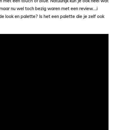
n met een
touch of blue
. Natuurlijk kun je ook heel wat
 maar nu wel toch bezig waren met een review….i
 look en palette? Is het een palette die je zelf ook