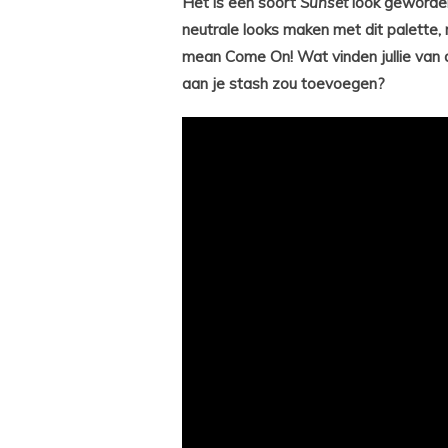
Het is een soort
Sunset
look geworde
neutrale looks maken met dit palette,
mean Come On! Wat vinden jullie van de
aan je stash zou toevoegen?