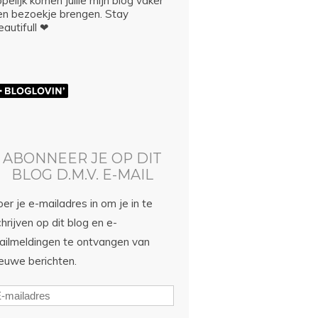
pelijk komen jullie mijn blog vaker
en bezoekje brengen. Stay
autifull ❤
ABONNEER JE OP DIT
BLOG D.M.V. E-MAIL
er je e-mailadres in om je in te
hrijven op dit blog en e-
ailmeldingen te ontvangen van
ieuwe berichten.