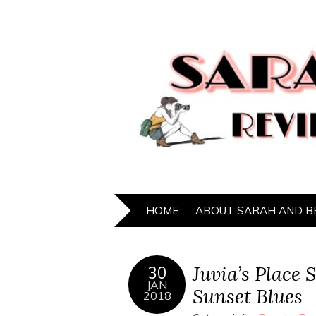
HOME
ABOUT SARAH AND B
Juvia’s Place 
30
JAN
Sunset Blues
2018