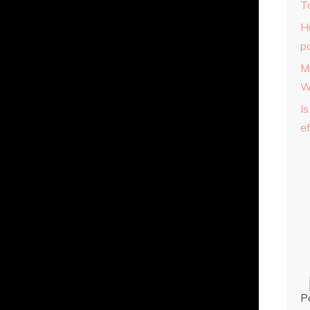
T
H
p
M
W
Is
ef
P