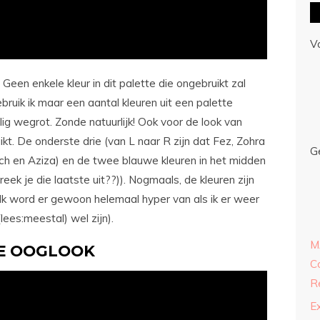
V
 Geen enkele kleur in dit palette die ongebruikt zal
bruik ik maar een aantal kleuren uit een palette
ig wegrot. Zonde natuurlijk! Ook voor de look van
ikt. De onderste drie (van L naar R zijn dat Fez, Zohra
G
h en Aziza) en de twee blauwe kleuren in het midden
ek je die laatste uit??)). Nogmaals, de kleuren zijn
Ik word er gewoon helemaal hyper van als ik er weer
lees:meestal) wel zijn).
M
E OOGLOOK
C
R
E