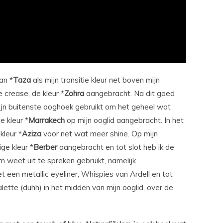
an *
Taza
als mijn transitie kleur net boven mijn
e crease, de kleur *
Zohra
aangebracht. Na dit goed
ijn buitenste ooghoek gebruikt om het geheel wat
e kleur *
Marrakech
op mijn ooglid aangebracht. In het
kleur *
Aziza
voor net wat meer shine. Op mijn
ge kleur *
Berber
aangebracht en tot slot heb ik de
 weet uit te spreken gebruikt, namelijk
t een metallic eyeliner, Whispies van Ardell en tot
lette (duhh) in het midden van mijn ooglid, over de