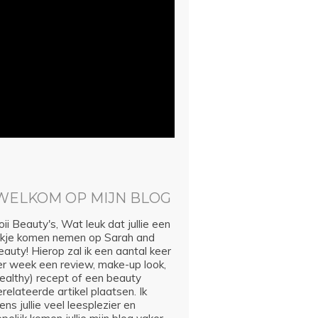
WELKOM OP MIJN BLOG
ii Beauty's, Wat leuk dat jullie een
ijkje komen nemen op Sarah and
auty! Hierop zal ik een aantal keer
er week een review, make-up look,
healthy) recept of een beauty
relateerde artikel plaatsen. Ik
ns jullie veel leesplezier en