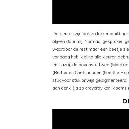
De kleuren zijn ook zo lekker bruikbaar.
blijven door mij. Normaal gesproken ge
waardoor de rest maar een beetje ziel
vandaag heb ik bijna alle kleuren gebru
en Taza), de bovenste twee (Marrakec
(Berber en Chefchaouen (hoe the F spre
stuk voor stuk onwijs gepigmenteerd. 
aan denk! (Ja zo craycray kan ik soms (
D