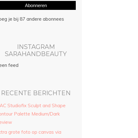
Abonneren
oeg je bij 87 andere abonnees
INSTAGRAM
SARAHANDBEAUTY
een feed
RECENTE BERICHTEN
AC Studiofix Sculpt and Shape
ontour Palette Medium/Dark
eview
xtra grote foto op canvas via