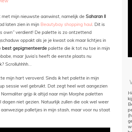
view
t met mijn nieuwste aanwinst, namelijk de
Saharan
ll
ad laten zien in mijn
Beautybay shopping haul
. Dit is
ts own”
verdient! De palette is zo ontzettend
schaduw oppakt als je je kwast ook maar lichtjes in
de
best
gepigmenteerde
palette die ik tot nu toe in mijn
ebabe
, maar Juvia’s heeft de eerste plaats nu
k? Scrolluhhhh…
tte mijn hart veroverd. Sinds ik het palette in mijn
e up sessie wel gebruikt. Dat zegt heel wat aangezien
Ho
ormaliter grijp ik altijd naar mijn Morphe paletten
k
l dagen niet gezien. Natuurlijk zullen die ook wel weer
Be
nwezige palletjes in mijn stash, maar voor nu staat
p
(
ge
we