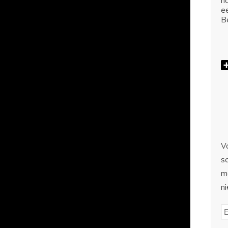
ho
e
Be
Vo
sc
m
n