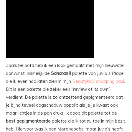
Zoals beloofd heb ik een look gemaakt met mijn nieuwste
aanwinst, namelijk de
Saharan
ll
palette van
Juvia’s
Place
die ik even had laten zien in mijn
Beautybay shopping haul
.
Dit is een palette die zeker een “
review of its own”
verdient! De palette is zo ontzettend gepigmenteerd dat
je bijna teveel oogschaduw oppakt als je je kwast ook
maar lichtjes in de pan drukt. Ik doop dit palette tot de
best
gepigmenteerde
palette die ik tot nu toe in mijn bezit
heb. Hiervoor was ik een
Morphebabe
, maar Juvia’s heeft