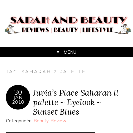
MENU
TAG:
SAHARAH 2 PALETTE
Juvia’s Place Saharan ll
30
JAN
palette ~ Eyelook ~
2018
Sunset Blues
Categorieën:
Beauty
,
Review