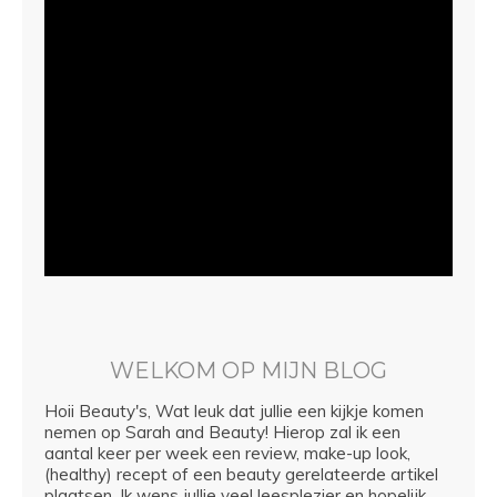
WELKOM OP MIJN BLOG
Hoii Beauty's, Wat leuk dat jullie een kijkje komen
nemen op Sarah and Beauty! Hierop zal ik een
aantal keer per week een review, make-up look,
(healthy) recept of een beauty gerelateerde artikel
plaatsen. Ik wens jullie veel leesplezier en hopelijk