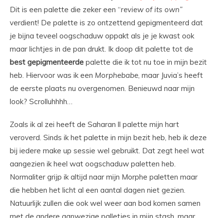
Dit is een palette die zeker een “
review of its own”
verdient! De palette is zo ontzettend gepigmenteerd dat
je bijna teveel oogschaduw oppakt als je je kwast ook
maar lichtjes in de pan drukt. Ik doop dit palette tot de
best
gepigmenteerde
palette die ik tot nu toe in mijn bezit
heb. Hiervoor was ik een
Morphebabe
, maar Juvia’s heeft
de eerste plaats nu overgenomen. Benieuwd naar mijn
look? Scrolluhhhh…
Zoals ik al zei heeft de Saharan ll palette mijn hart
veroverd. Sinds ik het palette in mijn bezit heb, heb ik deze
bij iedere make up sessie wel gebruikt. Dat zegt heel wat
aangezien ik heel wat oogschaduw paletten heb.
Normaliter grijp ik altijd naar mijn Morphe paletten maar
die hebben het licht al een aantal dagen niet gezien.
Natuurlijk zullen die ook wel weer aan bod komen samen
met de andere aanwezige palletjes in mijn stash, maar