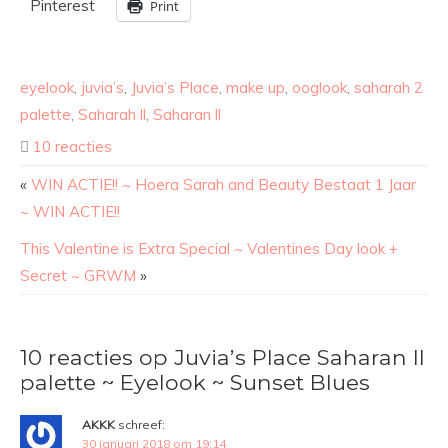
Pinterest
Print
eyelook
,
juvia’s
,
Juvia’s Place
,
make up
,
ooglook
,
saharah 2
palette
,
Saharah ll
,
Saharan ll
10 reacties
«
WIN ACTIE!! ~ Hoera Sarah and Beauty Bestaat 1 Jaar
~ WIN ACTIE!!
This Valentine is Extra Special ~ Valentines Day look +
Secret ~ GRWM
»
10 reacties op Juvia’s Place Saharan ll
palette ~ Eyelook ~ Sunset Blues
AKKK
schreef:
30 januari 2018 om 19:14