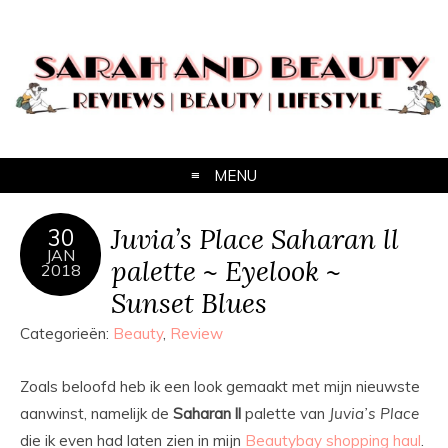
MENU
Juvia’s Place Saharan ll
30
JAN
palette ~ Eyelook ~
2018
Sunset Blues
Categorieën:
Beauty
,
Review
Zoals beloofd heb ik een look gemaakt met mijn nieuwste
aanwinst, namelijk de
Saharan
ll
palette van
Juvia’s
Place
die ik even had laten zien in mijn
Beautybay shopping haul
.