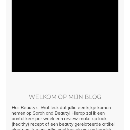
WELKOM OP MIJN BLOG
Hoii Beauty's, Wat leuk dat jullie een kijkje komen
nemen op Sarah and Beauty! Hierop zal ik een
aantal keer per week een review, make-up look,
(healthy) recept of een beauty gerelateerde artikel
plaatsen. Ik wens jullie veel leesplezier en hopelijk