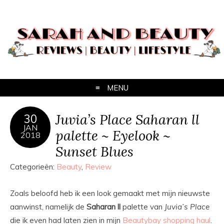
MENU
Juvia’s Place Saharan ll
30
JAN
palette ~ Eyelook ~
2018
Sunset Blues
Categorieën:
Beauty
,
Review
Zoals beloofd heb ik een look gemaakt met mijn nieuwste
aanwinst, namelijk de
Saharan
ll
palette van
Juvia’s
Place
die ik even had laten zien in mijn
Beautybay shopping haul
.