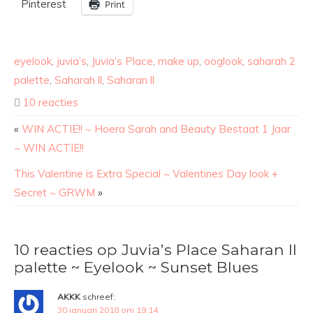
Pinterest
Print
eyelook
,
juvia’s
,
Juvia’s Place
,
make up
,
ooglook
,
saharah 2
palette
,
Saharah ll
,
Saharan ll
10 reacties
«
WIN ACTIE!! ~ Hoera Sarah and Beauty Bestaat 1 Jaar
~ WIN ACTIE!!
This Valentine is Extra Special ~ Valentines Day look +
Secret ~ GRWM
»
10 reacties op Juvia’s Place Saharan ll
palette ~ Eyelook ~ Sunset Blues
AKKK
schreef:
30 januari 2018 om 19:14