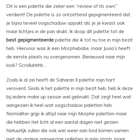
Dit is een palette die zeker een “
review of its own”
verdient! De palette is zo ontzettend gepigmenteerd dat
je bijna teveel oogschaduw oppakt als je je kwast ook
maar lichtjes in de pan drukt. Ik doop dit palette tot de
best
gepigmenteerde
palette die ik tot nu toe in mijn bezit
heb. Hiervoor was ik een
Morphebabe
, maar Juvia’s heeft
de eerste plaats nu overgenomen. Benieuwd naar mijn
look? Scrolluhhhh…
Zoals ik al zei heeft de Saharan ll palette mijn hart
veroverd. Sinds ik het palette in mijn bezit heb, heb ik deze
bij iedere make up sessie wel gebruikt. Dat zegt heel wat
aangezien ik heel wat oogschaduw paletten heb.
Normaliter grijp ik altijd naar mijn Morphe paletten maar
die hebben het licht al een aantal dagen niet gezien.
Natuurlijk zullen die ook wel weer aan bod komen samen
met de andere aanwezige palletjes in mijn stash, maar