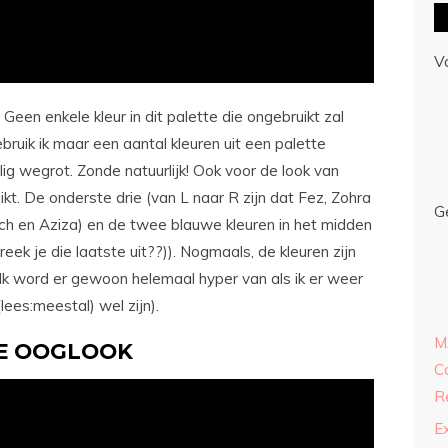
V
 Geen enkele kleur in dit palette die ongebruikt zal
bruik ik maar een aantal kleuren uit een palette
ig wegrot. Zonde natuurlijk! Ook voor de look van
ikt. De onderste drie (van L naar R zijn dat Fez, Zohra
G
h en Aziza) en de twee blauwe kleuren in het midden
ek je die laatste uit??)). Nogmaals, de kleuren zijn
Ik word er gewoon helemaal hyper van als ik er weer
lees:meestal) wel zijn).
M
E OOGLOOK
C
R
E