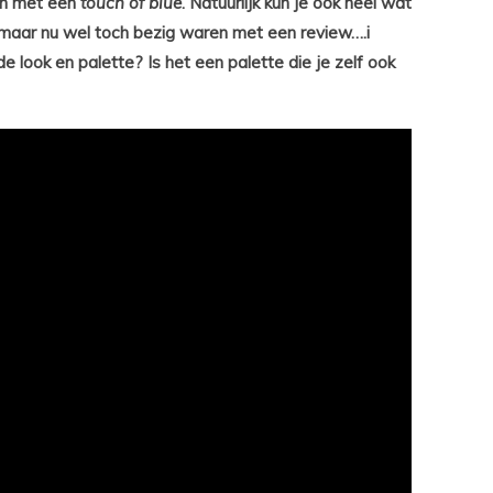
n met een
touch of blue
. Natuurlijk kun je ook heel wat
 maar nu wel toch bezig waren met een review….i
 look en palette? Is het een palette die je zelf ook