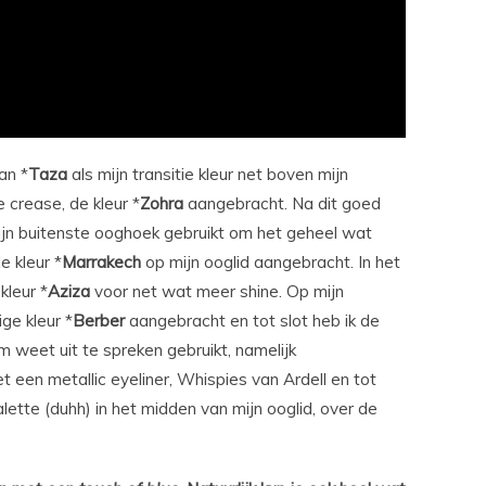
an *
Taza
als mijn transitie kleur net boven mijn
e crease, de kleur *
Zohra
aangebracht. Na dit goed
ijn buitenste ooghoek gebruikt om het geheel wat
e kleur *
Marrakech
op mijn ooglid aangebracht. In het
kleur *
Aziza
voor net wat meer shine. Op mijn
ge kleur *
Berber
aangebracht en tot slot heb ik de
 weet uit te spreken gebruikt, namelijk
t een metallic eyeliner, Whispies van Ardell en tot
lette (duhh) in het midden van mijn ooglid, over de