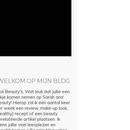
WELKOM OP MIJN BLOG
ii Beauty's, Wat leuk dat jullie een
ijkje komen nemen op Sarah and
auty! Hierop zal ik een aantal keer
er week een review, make-up look,
healthy) recept of een beauty
relateerde artikel plaatsen. Ik
ns jullie veel leesplezier en