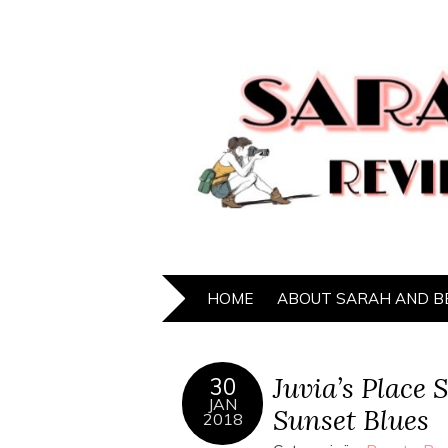
HOME
ABOUT SARAH AND B
Juvia’s Place 
30
JAN
Sunset Blues
2018