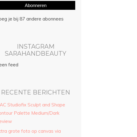
Abonneren
oeg je bij 87 andere abonnees
INSTAGRAM
SARAHANDBEAUTY
een feed
RECENTE BERICHTEN
AC Studiofix Sculpt and Shape
ontour Palette Medium/Dark
eview
xtra grote foto op canvas via