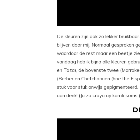
De kleuren zijn ook zo lekker bruikbaar.
blijven door mij. Normaal gesproken ge
waardoor de rest maar een beetje ziel
vandaag heb ik bijna alle kleuren gebru
en Taza), de bovenste twee (Marrakec
(Berber en Chefchaouen (hoe the F spre
stuk voor stuk onwijs gepigmenteerd. 
aan denk! (Ja zo craycray kan ik soms (
D