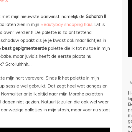
view
t met mijn nieuwste aanwinst, namelijk de
Saharan
ll
ad laten zien in mijn
Beautybay shopping haul
. Dit is
ts own”
verdient! De palette is zo ontzettend
schaduw oppakt als je je kwast ook maar lichtjes in
de
best
gepigmenteerde
palette die ik tot nu toe in mijn
ebabe
, maar Juvia’s heeft de eerste plaats nu
k? Scrolluhhhh…
tte mijn hart veroverd. Sinds ik het palette in mijn
e up sessie wel gebruikt. Dat zegt heel wat aangezien
Ho
ormaliter grijp ik altijd naar mijn Morphe paletten
k
l dagen niet gezien. Natuurlijk zullen die ook wel weer
Be
nwezige palletjes in mijn stash, maar voor nu staat
p
(
ge
we