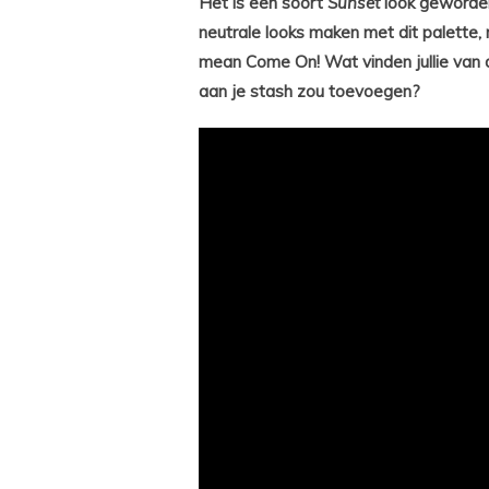
Het is een soort
Sunset
look geworde
neutrale looks maken met dit palette,
mean Come On! Wat vinden jullie van de
aan je stash zou toevoegen?