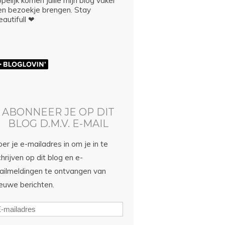
pelijk komen jullie mijn blog vaker
en bezoekje brengen. Stay
autifull ❤
ABONNEER JE OP DIT
BLOG D.M.V. E-MAIL
er je e-mailadres in om je in te
hrijven op dit blog en e-
ailmeldingen te ontvangen van
ieuwe berichten.