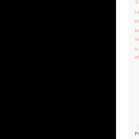
T
H
p
M
W
Is
ef
P