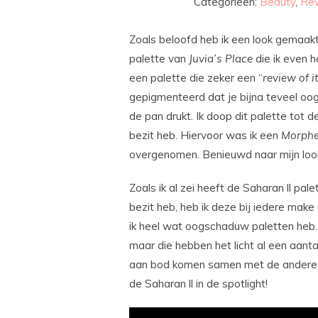
Categorieën:
Beauty
,
Re
Zoals beloofd heb ik een look gemaak
palette van
Juvia’s
Place
die ik even h
een palette die zeker een “
review of i
gepigmenteerd dat je bijna teveel oog
de pan drukt. Ik doop dit palette tot 
bezit heb. Hiervoor was ik een
Morph
overgenomen. Benieuwd naar mijn loo
Zoals ik al zei heeft de Saharan ll pale
bezit heb, heb ik deze bij iedere mak
ik heel wat oogschaduw paletten heb. N
maar die hebben het licht al een aanta
aan bod komen samen met de andere aa
de Saharan ll in de spotlight!