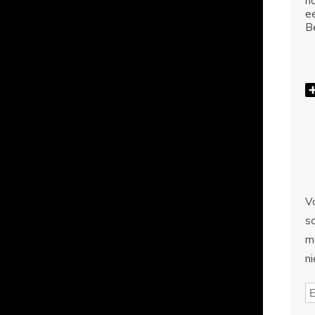
ho
e
Be
Vo
sc
m
n