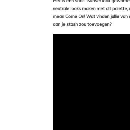
Het is een soort
Sunset
look geworde
neutrale looks maken met dit palette,
mean Come On! Wat vinden jullie van de
aan je stash zou toevoegen?