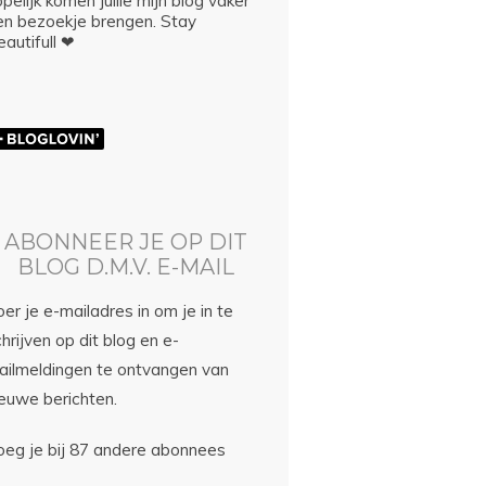
pelijk komen jullie mijn blog vaker
en bezoekje brengen. Stay
autifull ❤
ABONNEER JE OP DIT
BLOG D.M.V. E-MAIL
er je e-mailadres in om je in te
hrijven op dit blog en e-
ailmeldingen te ontvangen van
ieuwe berichten.
oeg je bij 87 andere abonnees