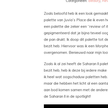
Categorieën:
Beauty
,
Re
Zoals beloofd heb ik een look gemaak
palette van
Juvia’s
Place
die ik even h
een palette die zeker een “
review of i
gepigmenteerd dat je bijna teveel oog
de pan drukt. Ik doop dit palette tot 
bezit heb. Hiervoor was ik een
Morph
overgenomen. Benieuwd naar mijn loo
Zoals ik al zei heeft de Saharan ll pale
bezit heb, heb ik deze bij iedere mak
ik heel wat oogschaduw paletten heb. N
maar die hebben het licht al een aanta
aan bod komen samen met de andere aa
de Saharan ll in de spotlight!