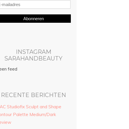
Abonneren
INSTAGRAM
SARAHANDBEAUTY
een feed
RECENTE BERICHTEN
AC Studiofix Sculpt and Shape
ontour Palette Medium/Dark
eview