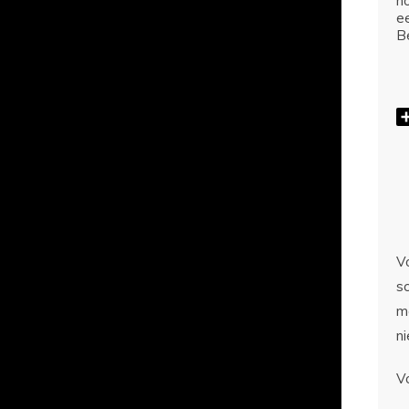
ho
e
Be
Vo
sc
m
n
V