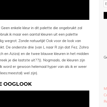
 Geen enkele kleur in dit palette die ongebruikt zal
bruik ik maar een aantal kleuren uit een palette
ig wegrot. Zonde natuurlijk! Ook voor de look van
ikt. De onderste drie (van L naar R zijn dat Fez, Zohra
h en Aziza) en de twee blauwe kleuren in het midden
G
ek je die laatste uit??)). Nogmaals, de kleuren zijn
Ik word er gewoon helemaal hyper van als ik er weer
lees:meestal) wel zijn).
E OOGLOOK
M
C
R