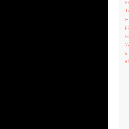
E
T
H
p
M
W
Is
ef