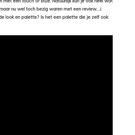
n met een
touch of blue
. Natuurlijk kun je ook heel wat
 maar nu wel toch bezig waren met een review….i
 look en palette? Is het een palette die je zelf ook