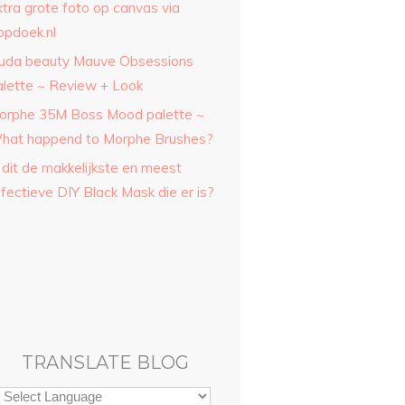
xtra grote foto op canvas via
opdoek.nl
uda beauty Mauve Obsessions
alette ~ Review + Look
orphe 35M Boss Mood palette ~
hat happend to Morphe Brushes?
 dit de makkelijkste en meest
fectieve DIY Black Mask die er is?
TRANSLATE BLOG