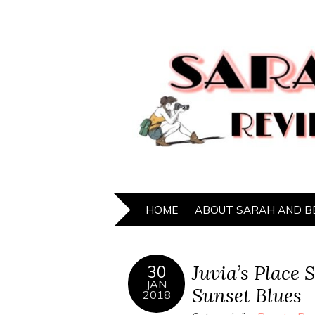
HOME
ABOUT SARAH AND B
Juvia’s Place 
30
JAN
Sunset Blues
2018