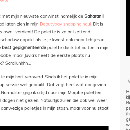
view
t met mijn nieuwste aanwinst, namelijk de
Saharan
ll
ad laten zien in mijn
Beautybay shopping haul
. Dit is
ts own”
verdient! De palette is zo ontzettend
schaduw oppakt als je je kwast ook maar lichtjes in
de
best
gepigmenteerde
palette die ik tot nu toe in mijn
ebabe
, maar Juvia’s heeft de eerste plaats nu
k? Scrolluhhhh…
tte mijn hart veroverd. Sinds ik het palette in mijn
e up sessie wel gebruikt. Dat zegt heel wat aangezien
Ho
ormaliter grijp ik altijd naar mijn Morphe paletten
k
l dagen niet gezien. Natuurlijk zullen die ook wel weer
Be
nwezige palletjes in mijn stash, maar voor nu staat
p
(
ge
we