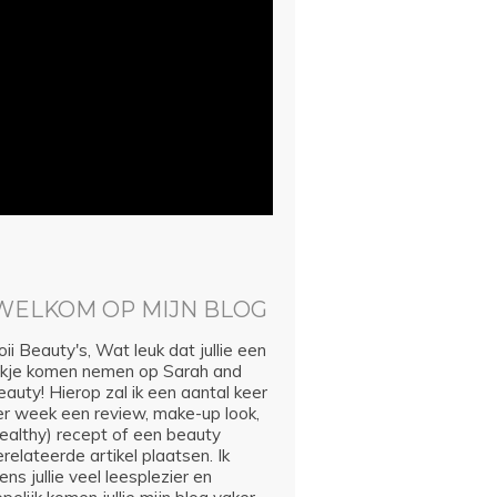
WELKOM OP MIJN BLOG
ii Beauty's, Wat leuk dat jullie een
ijkje komen nemen op Sarah and
auty! Hierop zal ik een aantal keer
er week een review, make-up look,
healthy) recept of een beauty
relateerde artikel plaatsen. Ik
ns jullie veel leesplezier en