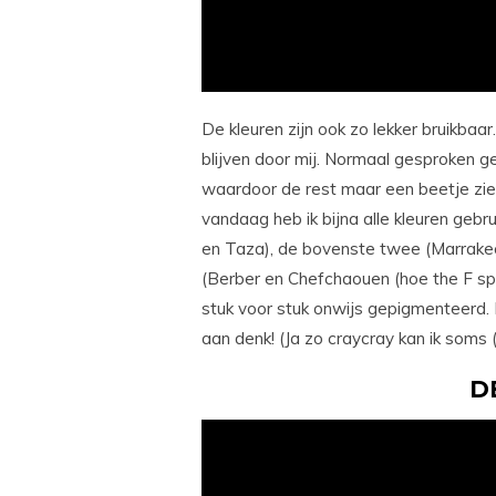
De kleuren zijn ook zo lekker bruikbaar.
blijven door mij. Normaal gesproken ge
waardoor de rest maar een beetje ziel
vandaag heb ik bijna alle kleuren gebru
en Taza), de bovenste twee (Marrakec
(Berber en Chefchaouen (hoe the F spre
stuk voor stuk onwijs gepigmenteerd. 
aan denk! (Ja zo craycray kan ik soms (
D