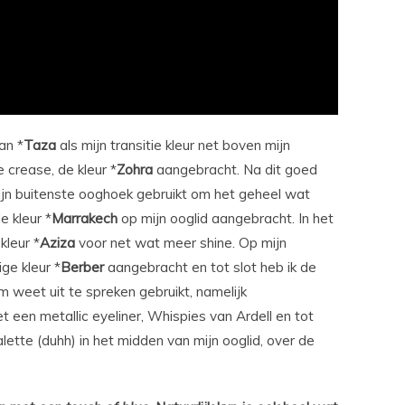
an *
Taza
als mijn transitie kleur net boven mijn
e crease, de kleur *
Zohra
aangebracht. Na dit goed
ijn buitenste ooghoek gebruikt om het geheel wat
e kleur *
Marrakech
op mijn ooglid aangebracht. In het
kleur *
Aziza
voor net wat meer shine. Op mijn
ge kleur *
Berber
aangebracht en tot slot heb ik de
 weet uit te spreken gebruikt, namelijk
t een metallic eyeliner, Whispies van Ardell en tot
lette (duhh) in het midden van mijn ooglid, over de