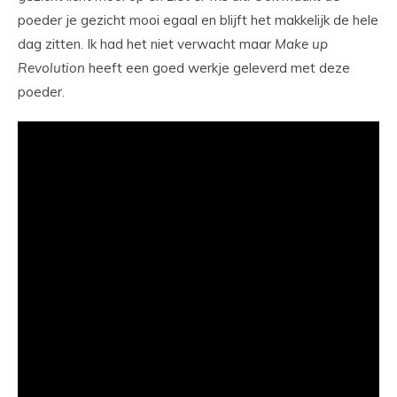
poeder je gezicht mooi egaal en blijft het makkelijk de hele
dag zitten. Ik had het niet verwacht maar
Make
up
Revolution
heeft een goed werkje geleverd met deze
poeder.