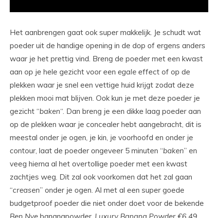
Het aanbrengen gaat ook super makkelijk. Je schudt wat
poeder uit de handige opening in de dop of ergens anders
waar je het prettig vind. Breng de poeder met een kwast
aan op je hele gezicht voor een
egale
effect of op de
plekken waar je snel een vettige huid krijgt zodat deze
plekken mooi mat blijven. Ook kun je met deze poeder je
gezicht “
baken
“. Dan breng je een dikke laag poeder aan
op de plekken waar je concealer hebt aangebracht, dit is
meestal onder je ogen, je kin, je voorhoofd en onder je
contour, laat de poeder ongeveer 5 minuten “
baken
” en
veeg hierna al het overtollige poeder met een kwast
zachtjes weg. Dit zal ook voorkomen dat het zal gaan
“
creasen
” onder je ogen. Al met al een super goede
budgetproof poeder die niet onder doet voor de bekende
Ben
Nye
bananapowder.
Luxury Banana Powder €6,49.