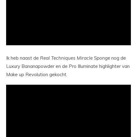
Ik heb naast de
Real
Techniques
Miracle
Sponge
nog de
Luxury Bananapowder en de Pro Illuminate highlighter van
Make up Revolution gekocht.