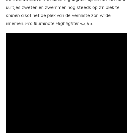
uurtjes zweten en zwemmen nog steeds op z’n plek te
shinen
alsof het de plek van de vermiste zon wilde
innemen.
Pro Illuminate Highlighter €3,95.