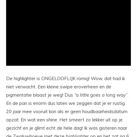
De highlighter is ONGELOOFLIJK romig! Wow, dat had ik
niet verwacht. Een kleine swipe eroverheen en de
pigmentatie blaast je weg! Dus
“a little goes a long way”
.
En de pan is enorm dus laten we zeggen dat je er rustig
20 jaar mee vooruit kon als er geen houdbaarheidsdatum
opzat. En wat een shine. Het smeert zo lekker uit op je
gezicht en je glimt echt de hele dag! Ik was gisteren naar
de Zwaluwhoeve met deze
highlighter
op en het zat na 6