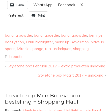
WhatsApp
Facebook
X
E-mail
Pinterest
Print
banana powder
,
bananapoeder
,
bananapowder
,
ben nye
,
boozyshop
,
Haul
,
highlighter
,
make up Revolution
,
Makeup
spons
,
Miracle sponge
,
real techniques
,
shopping
1 reactie
«
Styletone box Februari 2017 + extra producten unboxing
Styletone box Maart 2017 ~ unboxing
»
1 reactie op Mijn Boozyshop
bestelling ~ Shopping Haul
Pingback:
Maak je eigen vloeibare highlighter ~ diy liquid