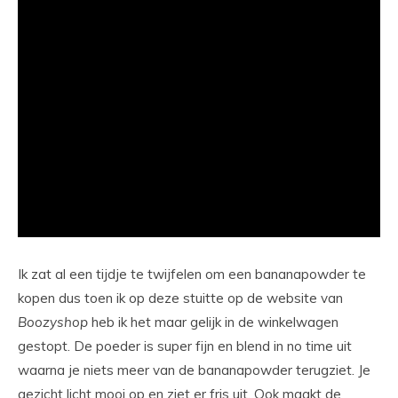
Ik zat al een tijdje te twijfelen om een bananapowder te
kopen dus toen ik op deze stuitte op de website van
Boozyshop
heb ik het maar gelijk in de winkelwagen
gestopt. De poeder is super fijn en blend in no time uit
waarna je niets meer van de bananapowder terugziet. Je
gezicht licht mooi op en ziet er fris uit. Ook maakt de