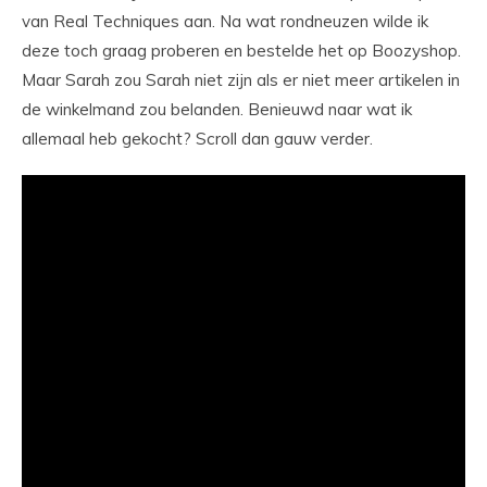
van Real Techniques aan. Na wat rondneuzen wilde ik
deze toch graag proberen en bestelde het op Boozyshop.
Maar Sarah zou Sarah niet zijn als er niet meer artikelen in
de winkelmand zou belanden. Benieuwd naar wat ik
allemaal heb gekocht? Scroll dan gauw verder.