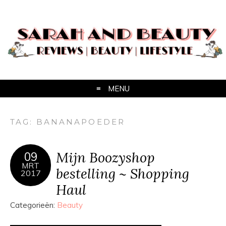
MENU
TAG:
BANANAPOEDER
Mijn Boozyshop
09
MRT
bestelling ~ Shopping
2017
Haul
Categorieën:
Beauty