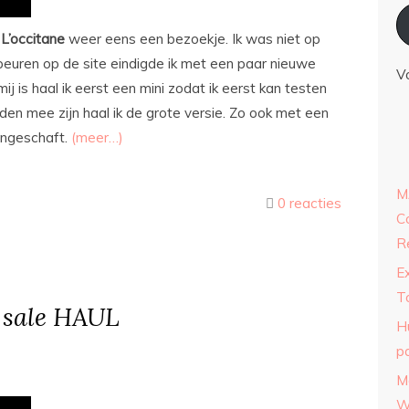
n
L’occitane
weer eens een bezoekje. Ik was niet op
speuren op de site eindigde ik met een paar nieuwe
V
ij is haal ik eerst een mini zodat ik eerst kan testen
eden mee zijn haal ik de grote versie. Zo ook met een
aangeschaft.
(meer…)
M
0 reacties
C
R
E
T
 sale HAUL
H
p
M
W