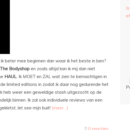
Is
ef
n ik beter mee beginnen dan waar ik het beste in ben?
The
Bodyshop
en zoals altijd kan ik mij dan niet
me
HAUL
. Ik
MOET
en
ZAL
wat zien te bemachtigen in
 de limited editions in zodat ik daar nog gedurende het
P
. Ik heb weer een geweldige stash uitgezocht op de
elijk binnen. Ik zal ook individuele reviews van een
ekletst, let see mijn buit!
(meer…)
0 reacties