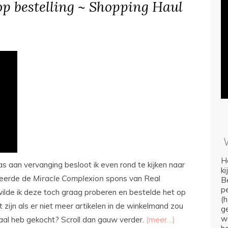
p bestelling ~ Shopping Haul
Ho
 aan vervanging besloot ik even rond te kijken naar
k
iseerde de
Miracle Complexion
spons van Real
Be
p
lde ik deze toch graag proberen en bestelde het op
(
zijn als er niet meer artikelen in de winkelmand zou
ge
we
aal heb gekocht? Scroll dan gauw verder.
(meer…)