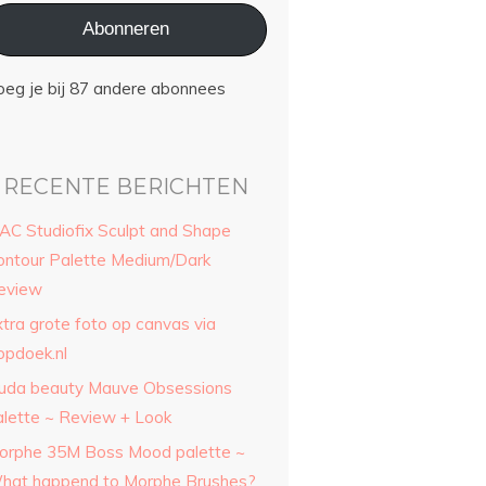
Abonneren
oeg je bij 87 andere abonnees
RECENTE BERICHTEN
AC Studiofix Sculpt and Shape
ontour Palette Medium/Dark
eview
xtra grote foto op canvas via
opdoek.nl
uda beauty Mauve Obsessions
alette ~ Review + Look
orphe 35M Boss Mood palette ~
hat happend to Morphe Brushes?