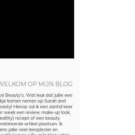
WELKOM OP MIJN BLOG
ii Beauty's, Wat leuk dat jullie een
ijkje komen nemen op Sarah and
auty! Hierop zal ik een aantal keer
er week een review, make-up look,
healthy) recept of een beauty
relateerde artikel plaatsen. Ik
ns jullie veel leesplezier en