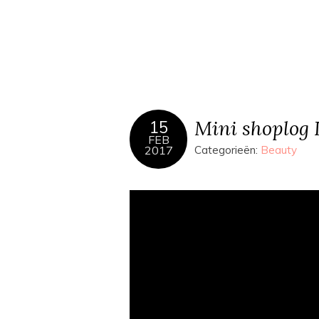
Mini shoplog 
15
FEB
2017
Categorieën:
Beauty