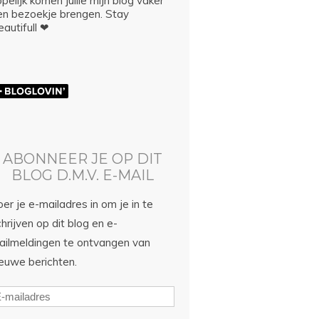
pelijk komen jullie mijn blog vaker
en bezoekje brengen. Stay
autifull ❤
ABONNEER JE OP DIT
BLOG D.M.V. E-MAIL
er je e-mailadres in om je in te
hrijven op dit blog en e-
ailmeldingen te ontvangen van
ieuwe berichten.