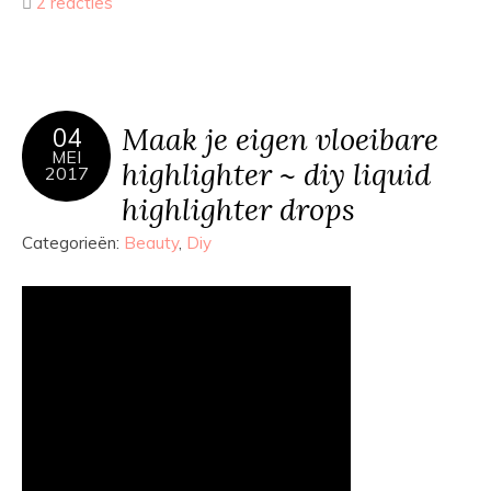
2 reacties
Maak je eigen vloeibare
04
MEI
highlighter ~ diy liquid
2017
highlighter drops
Categorieën:
Beauty
,
Diy