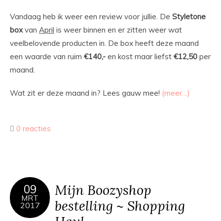
Vandaag heb ik weer een review voor jullie. De
Styletone
box
van
April
is weer binnen en er zitten weer wat
veelbelovende producten in. De box heeft deze maand
een waarde van ruim
€140,-
en kost maar liefst
€12,50
per
maand.
Wat zit er deze maand in? Lees gauw mee!
(meer…)
0 reacties
Mijn Boozyshop
09
MRT
bestelling ~ Shopping
2017