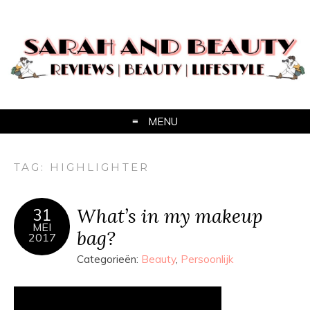
MENU
TAG:
HIGHLIGHTER
What’s in my makeup
31
MEI
bag?
2017
Categorieën:
Beauty
,
Persoonlijk