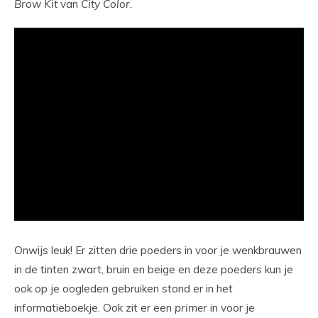
Brow Kit
van
City Color.
Onwijs leuk! Er zitten drie poeders in voor je wenkbrauwen
in de tinten zwart, bruin en beige en deze poeders kun je
ook op je oogleden gebruiken stond er in het
informatieboekje. Ook zit er een
primer
in voor je