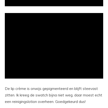
De lip crème is onwijs gepigmenteerd en blijft steevast
zitten. Ik kreeg de swatch bijna niet weg, daar moest echt
een reinigingslotion overheen. Goedgekeurd dus!