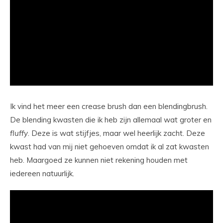
Ik vind het meer een crease brush dan een blendingbrush.
De blending kwasten die ik heb zijn allemaal wat groter en
fluffy
. Deze is wat stijfjes, maar wel heerlijk zacht. Deze
kwast had van mij niet gehoeven omdat ik al zat kwasten
heb. Maargoed ze kunnen niet rekening houden met
iedereen natuurlijk.