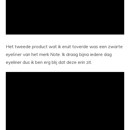
Het tweede product wat ik eruit toverde was een zwarte
eyeliner
van het merk
Note
. Ik draag bijna iedere dag
eyeliner dus ik ben erg blij dat deze erin zit.