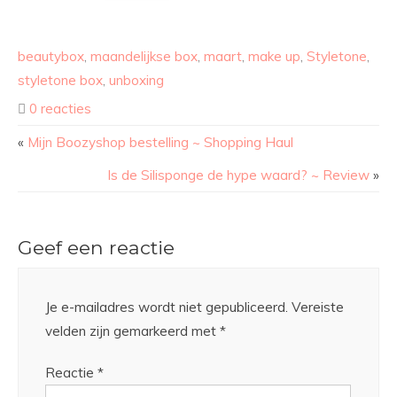
beautybox
,
maandelijkse box
,
maart
,
make up
,
Styletone
,
styletone box
,
unboxing
0 reacties
«
Mijn Boozyshop bestelling ~ Shopping Haul
Is de Silisponge de hype waard? ~ Review
»
Geef een reactie
Je e-mailadres wordt niet gepubliceerd.
Vereiste
velden zijn gemarkeerd met
*
Reactie
*