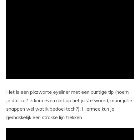
Het is een pikzwarte eyeliner met een puntige tip (noem
je dat zo? Ik kom even niet op het juiste woord, maar jullie
snappen wel wat ik bedoel toch?). Hiermee kun je
gemakkelijk een strakke lijn trekken.