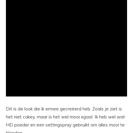
Dit is de look die ik ermee gecreëerd heb. Zoals je ziet is
het niet cakey, maar is het wel mooi
egaal
. Ik heb wel wat
HD poeder en een settingspray gebruikt om alles mooi te
blenden.