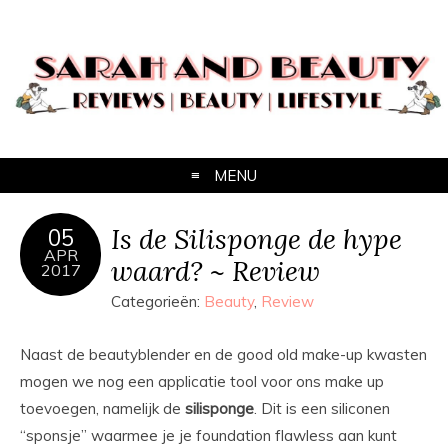
MENU
Is de Silisponge de hype
05
APR
waard? ~ Review
2017
Categorieën:
Beauty
,
Review
Naast de beautyblender en de good old make-up kwasten
mogen we nog een applicatie tool voor ons make up
toevoegen, namelijk de
silisponge
. Dit is een siliconen
“sponsje” waarmee je je foundation flawless aan kunt