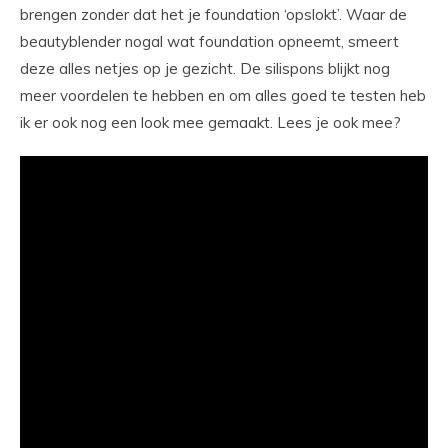
brengen zonder dat het je foundation ‘opslokt’. Waar de
beautyblender nogal wat foundation opneemt, smeert
deze alles netjes op je gezicht. De silispons blijkt nog
meer voordelen te hebben en om alles goed te testen heb
ik er ook nog een look mee gemaakt. Lees je ook mee?