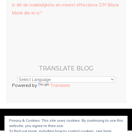
Is dit de makkelijkste en meest effectieve DIY Black
Mask die er is?
TRANSLATE BLOG
Powered by
Translate
© Copyright
Sarah and Beauty
2025. Mogelijk gemaakt door
Privacy & Cookies: This site uses cookies. By continuing to use this
WordPress
.
Ontworpen door Bluchic
website, you agree to their use.
To find out more, including how to control cookies, see here: