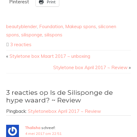
Pinterest
Print
beautyblender
,
Foundation
,
Makeup spons
,
siliconen
spons
,
silisponge
,
silispons
3 reacties
«
Styletone box Maart 2017 ~ unboxing
Styletone box April 2017 ~ Review
»
3 reacties op Is de Silisponge de
hype waard? ~ Review
Pingback:
Styletonebox April 2017 ~ Review
Thalisha
schreef:
4 mei 2017 om 22:51