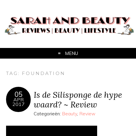
MENU
TAG:
FOUNDATION
Is de Silisponge de hype
05
APR
waard? ~ Review
2017
Categorieën:
Beauty
,
Review