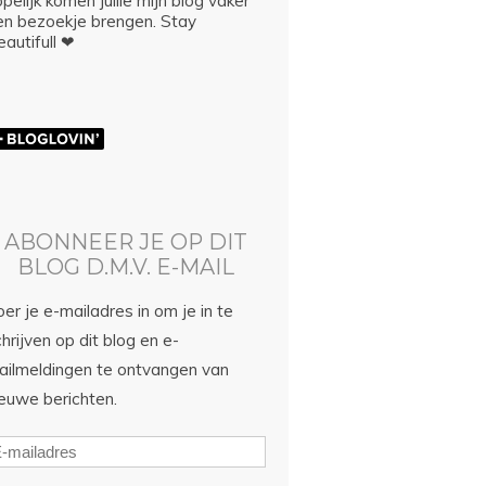
pelijk komen jullie mijn blog vaker
en bezoekje brengen. Stay
autifull ❤
ABONNEER JE OP DIT
BLOG D.M.V. E-MAIL
er je e-mailadres in om je in te
hrijven op dit blog en e-
ailmeldingen te ontvangen van
ieuwe berichten.