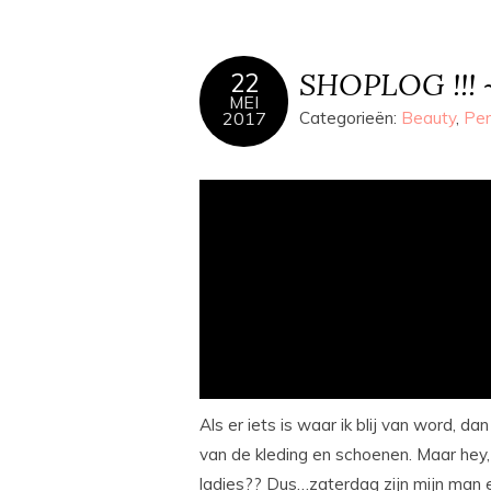
SHOPLOG !!! ~
22
MEI
2017
Categorieën:
Beauty
,
Per
Als er iets is waar ik blij van word, da
van de kleding en schoenen. Maar hey, 
ladies?? Dus…zaterdag zijn mijn man 