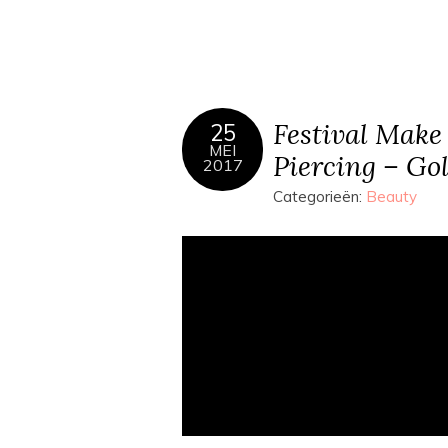
Festival Make
25
MEI
Piercing – Go
2017
Categorieën:
Beauty