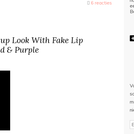
ho
6 reacties
e
Be
 up Look With Fake Lip
ld & Purple
Vo
sc
m
n