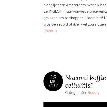
eigenlijk naar Amsterdam, want ik be
de INGLOT, maar vanwege wegwerkz
gekozen om te shoppen. Hoorn it is! Ik
was benieuwd of ik er wel zou slage
(meer…)
Nacomi koffie
18
MEI
cellulitis?
2017
Categorieën:
Beauty