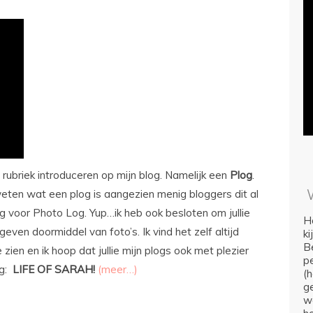
 rubriek introduceren op mijn blog. Namelijk een
Plog
.
ten wat een plog is aangezien menig bloggers dit al
ng voor Photo Log. Yup…ik heb ook besloten om jullie
Ho
geven doormiddel van foto’s. Ik vind het zelf altijd
k
Be
zien en ik hoop dat jullie mijn plogs ook met plezier
p
og:
LIFE OF SARAH!
(meer…)
(
ge
we