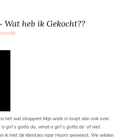
 Wat heb ik Gekocht??
soonlijk
n is het wel shoppen! Mijn
walk
in
loopt dan ook over
‘
a girl’s gotta do, what a girl’s gotta do’
of niet
en ik met de kleintjes naar Hoorn geweest. We wilden