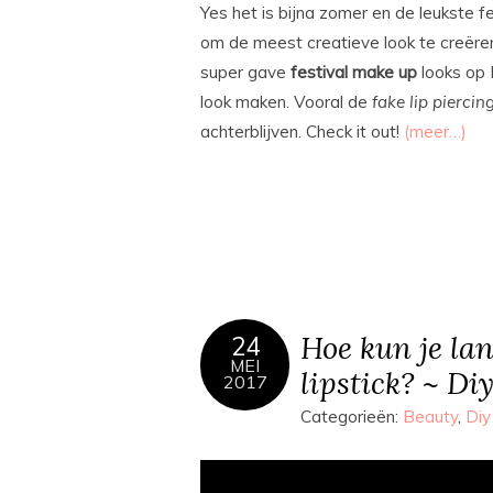
Yes het is bijna zomer en de leukste f
om de meest creatieve look te creëren
super gave
festival
make
up
looks op 
look maken. Vooral de
fake
lip
piercin
achterblijven. Check it out!
(meer…)
Hoe kun je lan
24
MEI
lipstick? ~ Di
2017
Categorieën:
Beauty
,
Diy