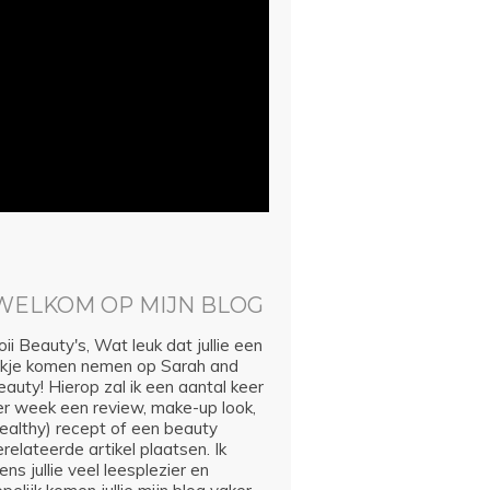
WELKOM OP MIJN BLOG
ii Beauty's, Wat leuk dat jullie een
ijkje komen nemen op Sarah and
auty! Hierop zal ik een aantal keer
er week een review, make-up look,
healthy) recept of een beauty
relateerde artikel plaatsen. Ik
ns jullie veel leesplezier en