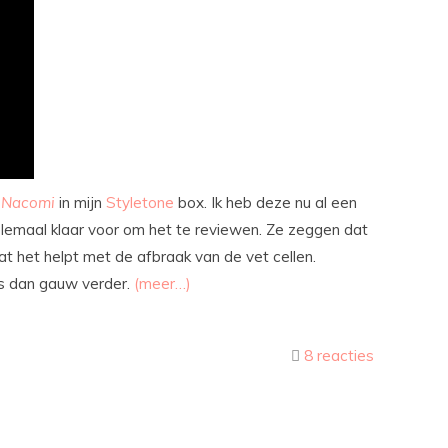
n
Nacomi
in mijn
Styletone
box. Ik heb deze nu al een
elemaal klaar voor om het te reviewen. Ze zeggen dat
 dat het helpt met de afbraak van de vet cellen.
s dan gauw verder.
(meer…)
8 reacties