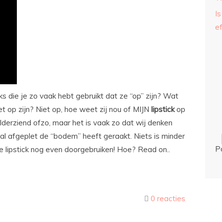
Is
ef
ks die je zo vaak hebt gebruikt dat ze “op” zijn? Wat
et op zijn? Niet op, hoe weet zij nou of MIJN
lipstick
op
 helderziend ofzo, maar het is vaak zo dat wij denken
maal afgeplet de “bodem” heeft geraakt. Niets is minder
P
 je lipstick nog even doorgebruiken! Hoe? Read on..
0 reacties