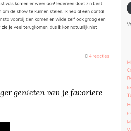
estivals komen er weer aan! Iedereen doet z’n best
 om de show te kunnen stelen. Ik heb al een aantal
Insta voorbij zien komen en wilde zelf ook graag een
V
g
zie je veel terugkomen, dus ik kon natuurlijk niet
4 reacties
M
C
R
E
ger genieten van je favoriete
T
y
H
p
M
W