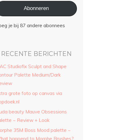
Abonneren
oeg je bij 87 andere abonnees
RECENTE BERICHTEN
AC Studiofix Sculpt and Shape
ontour Palette Medium/Dark
eview
xtra grote foto op canvas via
opdoek.nl
uda beauty Mauve Obsessions
alette ~ Review + Look
orphe 35M Boss Mood palette ~
hat happend to Morphe Brushes?