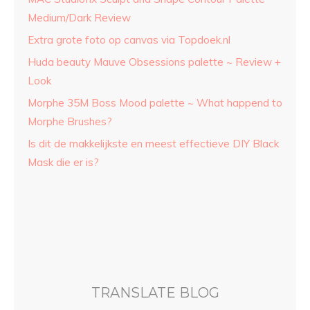
Medium/Dark Review
Extra grote foto op canvas via Topdoek.nl
Huda beauty Mauve Obsessions palette ~ Review +
Look
Morphe 35M Boss Mood palette ~ What happend to
Morphe Brushes?
Is dit de makkelijkste en meest effectieve DIY Black
Mask die er is?
TRANSLATE BLOG