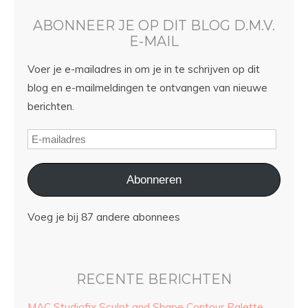
ABONNEER JE OP DIT BLOG D.M.V.
E-MAIL
Voer je e-mailadres in om je in te schrijven op dit
blog en e-mailmeldingen te ontvangen van nieuwe
berichten.
Abonneren
Voeg je bij 87 andere abonnees
RECENTE BERICHTEN
MAC Studiofix Sculpt and Shape Contour Palette