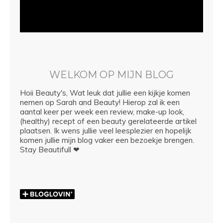
WELKOM OP MIJN BLOG
Hoii Beauty's, Wat leuk dat jullie een kijkje komen
nemen op Sarah and Beauty! Hierop zal ik een
aantal keer per week een review, make-up look,
(healthy) recept of een beauty gerelateerde artikel
plaatsen. Ik wens jullie veel leesplezier en hopelijk
komen jullie mijn blog vaker een bezoekje brengen.
Stay Beautifull ❤