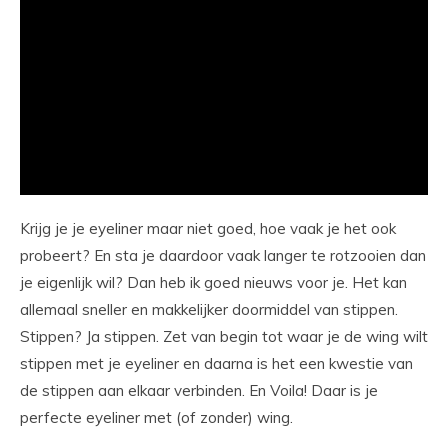
Krijg je je eyeliner maar niet goed, hoe vaak je het ook
probeert? En sta je daardoor vaak langer te rotzooien dan
je eigenlijk wil? Dan heb ik goed nieuws voor je. Het kan
allemaal sneller en makkelijker doormiddel van stippen.
Stippen? Ja stippen. Zet van begin tot waar je de wing wilt
stippen met je eyeliner en daarna is het een kwestie van
de stippen aan elkaar verbinden. En Voila! Daar is je
perfecte eyeliner met (of zonder) wing.