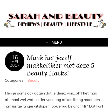
MENU
Maak het jezelf
16
MEI
makkelijker met deze 5
2017
Beauty Hacks!
Categorieën:
Beauty
Heb je soms ook dagen dat je denkt van…pfff het mag
allemaal wel wat sneller vandaag of kon ik nog maar een
half uurtje langer uitslapen (ook errug belangrijk!)? Dat kan!