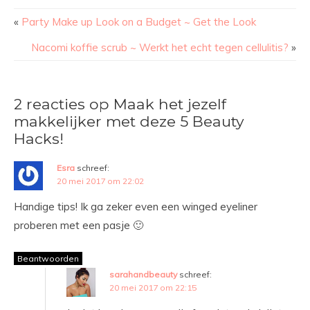
«
Party Make up Look on a Budget ~ Get the Look
Nacomi koffie scrub ~ Werkt het echt tegen cellulitis?
»
2 reacties op Maak het jezelf
makkelijker met deze 5 Beauty
Hacks!
Esra
schreef:
20 mei 2017 om 22:02
Handige tips! Ik ga zeker even een winged eyeliner
proberen met een pasje 🙂
Beantwoorden
sarahandbeauty
schreef:
20 mei 2017 om 22:15