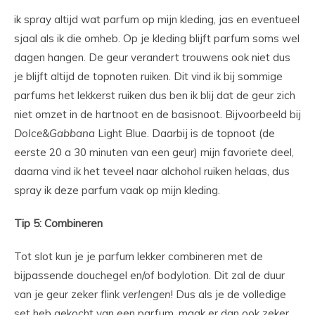
ik spray altijd wat parfum op mijn kleding, jas en eventueel
sjaal als ik die omheb. Op je kleding blijft parfum soms wel
dagen hangen. De geur verandert trouwens ook niet dus
je blijft altijd de topnoten ruiken. Dit vind ik bij sommige
parfums het lekkerst ruiken dus ben ik blij dat de geur zich
niet omzet in de hartnoot en de basisnoot. Bijvoorbeeld bij
Dolce&Gabbana
Light Blue. Daarbij is de topnoot (de
eerste 20 a 30 minuten van een geur) mijn favoriete deel,
daarna vind ik het teveel naar alchohol ruiken helaas, dus
spray ik deze parfum vaak op mijn kleding.
Tip 5: Combineren
Tot slot kun je je parfum lekker combineren met de
bijpassende douchegel en/of bodylotion. Dit zal de duur
van je geur zeker flink
verlengen
! Dus als je de volledige
set heb gekocht van een parfum, maak er dan ook zeker