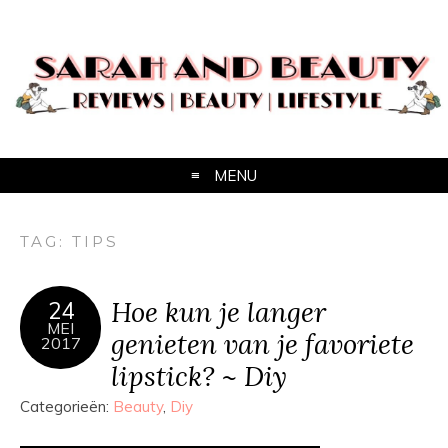
MENU
TAG:
TIPS
Hoe kun je langer
24
MEI
genieten van je favoriete
2017
lipstick? ~ Diy
Categorieën:
Beauty
,
Diy