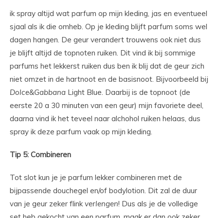
ik spray altijd wat parfum op mijn kleding, jas en eventueel
sjaal als ik die omheb. Op je kleding blijft parfum soms wel
dagen hangen. De geur verandert trouwens ook niet dus
je blijft altijd de topnoten ruiken. Dit vind ik bij sommige
parfums het lekkerst ruiken dus ben ik blij dat de geur zich
niet omzet in de hartnoot en de basisnoot. Bijvoorbeeld bij
Dolce&Gabbana
Light Blue. Daarbij is de topnoot (de
eerste 20 a 30 minuten van een geur) mijn favoriete deel,
daarna vind ik het teveel naar alchohol ruiken helaas, dus
spray ik deze parfum vaak op mijn kleding.
Tip 5: Combineren
Tot slot kun je je parfum lekker combineren met de
bijpassende douchegel en/of bodylotion. Dit zal de duur
van je geur zeker flink
verlengen
! Dus als je de volledige
set heb gekocht van een parfum, maak er dan ook zeker