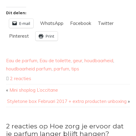
Dit delen:
WhatsApp
Facebook
Twitter
E-mail
Pinterest
Print
Eau de parfum
,
Eau de toilette
,
geur
,
houdbaarheid
,
houdbaarheid parfum
,
parfum
,
tips
2 reacties
«
Mini shoplog L’occitane
Styletone box Februari 2017 + extra producten unboxing
»
2 reacties op Hoe zorg je ervoor dat
je parfum langer blijft hangen?