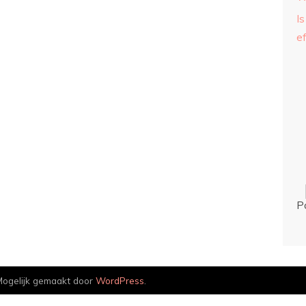
Is
ef
P
ogelijk gemaakt door
WordPress
.