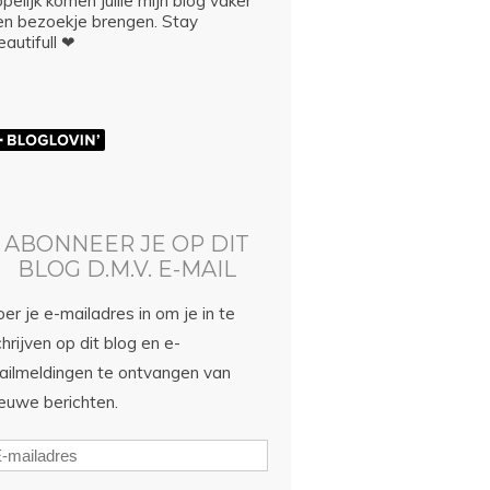
pelijk komen jullie mijn blog vaker
en bezoekje brengen. Stay
autifull ❤
ABONNEER JE OP DIT
BLOG D.M.V. E-MAIL
er je e-mailadres in om je in te
hrijven op dit blog en e-
ailmeldingen te ontvangen van
ieuwe berichten.