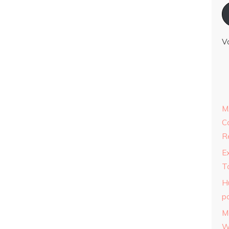
V
M
C
R
E
T
H
p
M
W