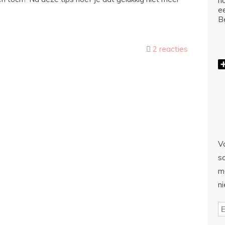
ho
e
Be
2 reacties
Vo
sc
m
n