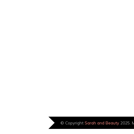
© Copyright
Sarah and Beauty
2025. M