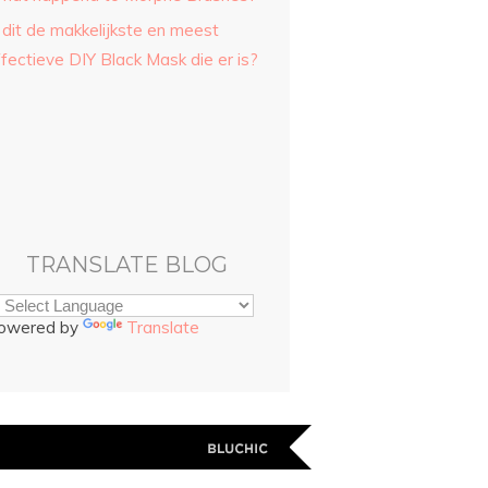
 dit de makkelijkste en meest
fectieve DIY Black Mask die er is?
TRANSLATE BLOG
owered by
Translate