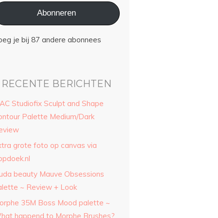
Abonneren
oeg je bij 87 andere abonnees
RECENTE BERICHTEN
AC Studiofix Sculpt and Shape
ontour Palette Medium/Dark
eview
xtra grote foto op canvas via
opdoek.nl
uda beauty Mauve Obsessions
alette ~ Review + Look
orphe 35M Boss Mood palette ~
hat happend to Morphe Brushes?