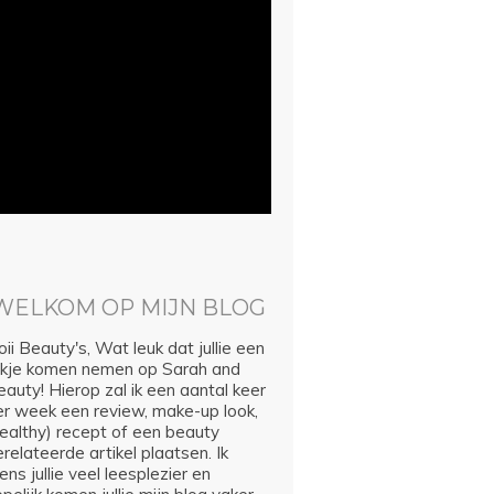
WELKOM OP MIJN BLOG
ii Beauty's, Wat leuk dat jullie een
ijkje komen nemen op Sarah and
auty! Hierop zal ik een aantal keer
er week een review, make-up look,
healthy) recept of een beauty
relateerde artikel plaatsen. Ik
ns jullie veel leesplezier en