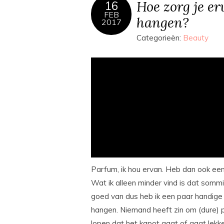
Hoe zorg je er
16
FEB
hangen?
2017
Categorieën:
Beauty
Parfum, ik hou ervan. Heb dan ook ee
Wat ik alleen minder vind is dat sommi
goed van dus heb ik een paar handige 
hangen. Niemand heeft zin om (dure) p
lopen dat het kapot gaat of gaat lekke