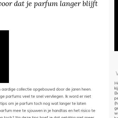
voor dat je parfum langer blijft
Ho
k
n aardige collectie opgebouwd door de jaren heen.
Be
ge parfums veel te snel vervliegen. Ik word er niet
p
(
tips om je parfum toch nog wat langer te laten
ge
arfum mee te sjouwen in je handtas en het risico te
we
n toch? Na deze tips hoef je dat gelukkig niet meer