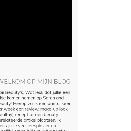
WELKOM OP MIJN BLOG
ii Beauty's, Wat leuk dat jullie een
ijkje komen nemen op Sarah and
auty! Hierop zal ik een aantal keer
er week een review, make-up look,
healthy) recept of een beauty
relateerde artikel plaatsen. Ik
ns jullie veel leesplezier en