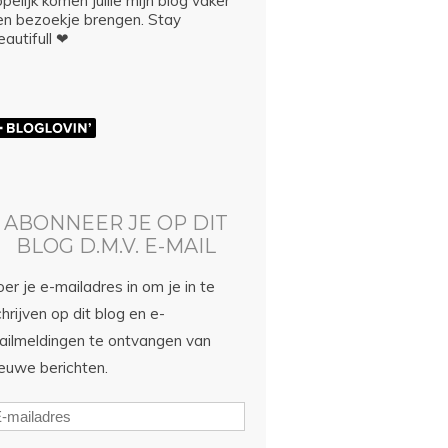
pelijk komen jullie mijn blog vaker
en bezoekje brengen. Stay
autifull ❤
ABONNEER JE OP DIT
BLOG D.M.V. E-MAIL
er je e-mailadres in om je in te
hrijven op dit blog en e-
ailmeldingen te ontvangen van
ieuwe berichten.