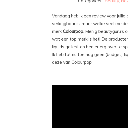
Categorieën:
Beauty
,
Re
Vandaag heb ik een review voor jullie
verkrijgbaar is, maar welke veel mei
merk
Colourpop
. Menig beautyguru’s 
wat een top merk is het! De producten 
liquids getest en ben er erg over te sp
Ik heb tot nu toe nog geen (budget) liq
deze van Colourpop