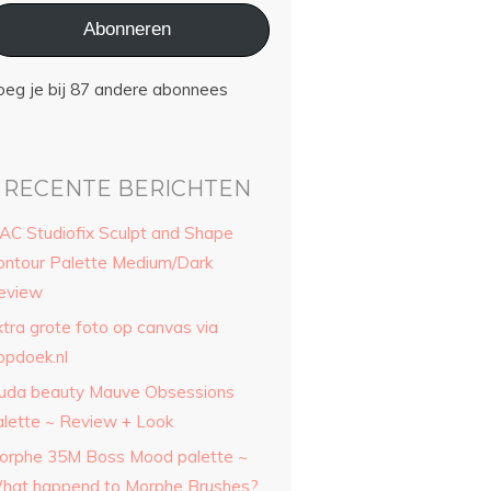
Abonneren
oeg je bij 87 andere abonnees
RECENTE BERICHTEN
AC Studiofix Sculpt and Shape
ontour Palette Medium/Dark
eview
xtra grote foto op canvas via
opdoek.nl
uda beauty Mauve Obsessions
alette ~ Review + Look
orphe 35M Boss Mood palette ~
hat happend to Morphe Brushes?