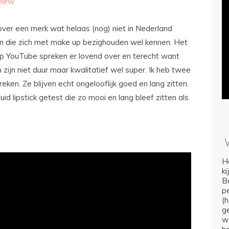
view
 over een merk wat helaas (nog) niet in Nederland
den die zich met make up bezighouden wel kennen. Het
op YouTube spreken er lovend over en terecht want
zijn niet duur maar kwalitatief wel super. Ik heb twee
reken. Ze blijven echt ongelooflijk goed en lang zitten.
uid lipstick getest die zo mooi en lang bleef zitten als
Ho
k
Be
p
(
ge
we