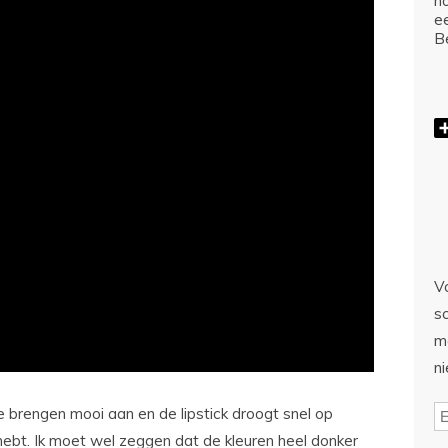
ho
e
Be
Vo
sc
m
n
e brengen mooi aan en de lipstick droogt snel op
ebt. Ik moet wel zeggen dat de kleuren heel donker