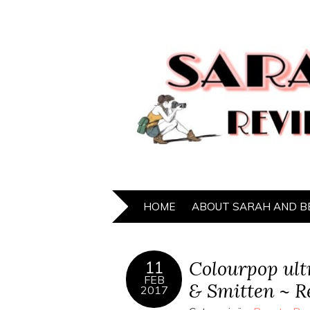
HOME
ABOUT SARAH AND B
Colourpop ultr
11
FEB
& Smitten ~ R
2017