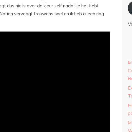
egt dus niets over de kleur zelf nadat je het hebt
Notion vervaagt trouwens snel en ik heb alleen nog
V
M
C
R
E
T
H
p
M
W