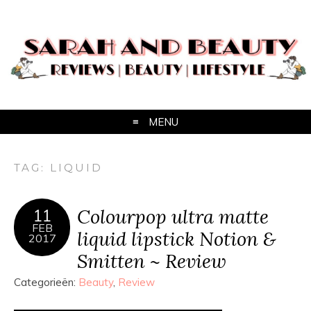
MENU
TAG:
LIQUID
Colourpop ultra matte
11
FEB
liquid lipstick Notion &
2017
Smitten ~ Review
Categorieën:
Beauty
,
Review