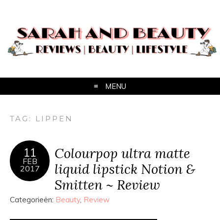
MENU
TAG:
LIPPEN
Colourpop ultra matte
11
FEB
liquid lipstick Notion &
2017
Smitten ~ Review
Categorieën:
Beauty
,
Review