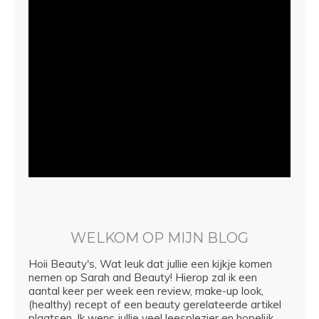
WELKOM OP MIJN BLOG
Hoii Beauty's, Wat leuk dat jullie een kijkje komen
nemen op Sarah and Beauty! Hierop zal ik een
aantal keer per week een review, make-up look,
(healthy) recept of een beauty gerelateerde artikel
plaatsen. Ik wens jullie veel leesplezier en hopelijk