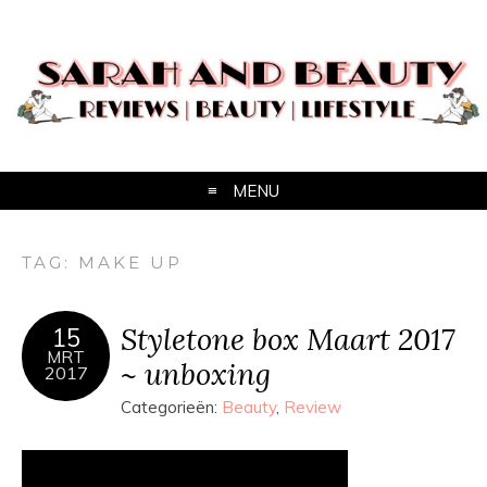
MENU
TAG:
MAKE UP
Styletone box Maart 2017
15
MRT
~ unboxing
2017
Categorieën:
Beauty
,
Review