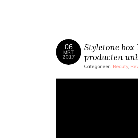
Styletone box 
06
MRT
producten un
2017
Categorieën:
Beauty
,
Re