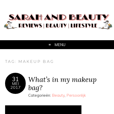
MENU
TAG:
MAKEUP BAG
What’s in my makeup
31
MEI
bag?
2017
Categorieën:
Beauty
,
Persoonlijk