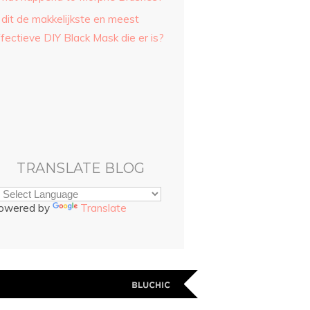
 dit de makkelijkste en meest
fectieve DIY Black Mask die er is?
TRANSLATE BLOG
owered by
Translate