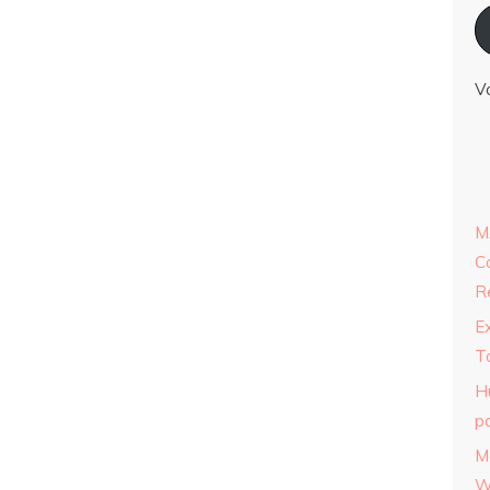
V
M
C
R
E
T
H
p
M
W