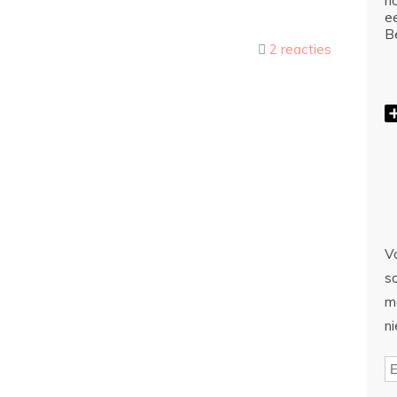
ho
e
Be
2 reacties
Vo
sc
m
n