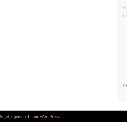
Is
ef
P
ogelijk gemaakt door
WordPress
.