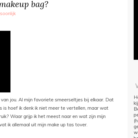
 makeup bag?
soonlijk
Ho
an jou. Al mijn favoriete smeerseltjes bij elkaar. Dat
k
is hoef ik denk ik niet meer te vertellen, maar wat
Be
p
ruik? Waar grijp ik het meest naar en wat zijn mijn
(
t ik allemaal uit mijn make up tas tover.
ge
we