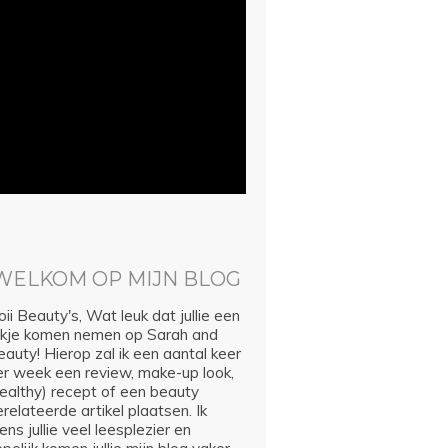
WELKOM OP MIJN BLOG
ii Beauty's, Wat leuk dat jullie een
ijkje komen nemen op Sarah and
auty! Hierop zal ik een aantal keer
er week een review, make-up look,
healthy) recept of een beauty
relateerde artikel plaatsen. Ik
ns jullie veel leesplezier en