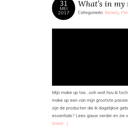
What’s in my
31
MEI
2017
Categorieën:
Beauty
,
Per
Mijn make up tas…ooh wat hou ik toch v
make up een van mijn grootste passies 
zijn de producten die ik dagelijkse geb
essentials? Lees gauw verder en zie wa
(meer…)