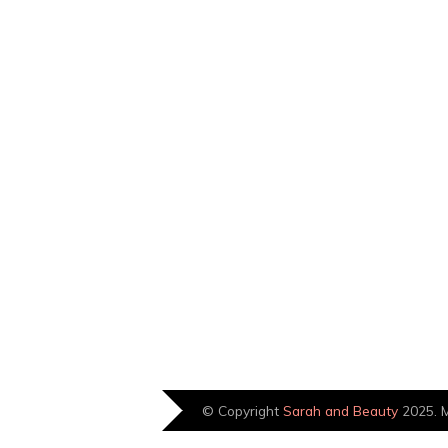
© Copyright
Sarah and Beauty
2025. M