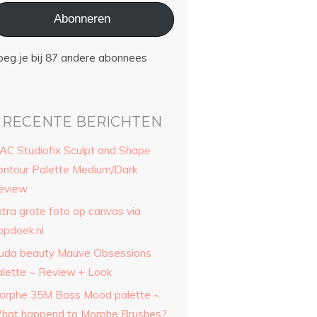
Abonneren
oeg je bij 87 andere abonnees
RECENTE BERICHTEN
AC Studiofix Sculpt and Shape
ontour Palette Medium/Dark
eview
xtra grote foto op canvas via
opdoek.nl
uda beauty Mauve Obsessions
alette ~ Review + Look
orphe 35M Boss Mood palette ~
hat happend to Morphe Brushes?