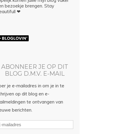
pelijk komen jullie mijn blog vaker
en bezoekje brengen. Stay
autifull ❤
ABONNEER JE OP DIT
BLOG D.M.V. E-MAIL
er je e-mailadres in om je in te
hrijven op dit blog en e-
ailmeldingen te ontvangen van
ieuwe berichten.