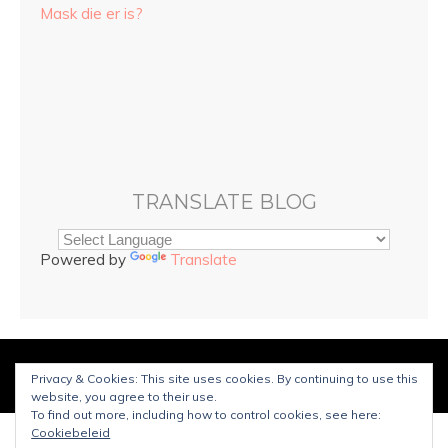
Mask die er is?
TRANSLATE BLOG
Powered by
Translate
© Copyright
Sarah and Beauty
2025. Mogelijk gemaakt door
Privacy & Cookies: This site uses cookies. By continuing to use this
WordPress
.
Ontworpen door Bluchic
website, you agree to their use.
To find out more, including how to control cookies, see here:
Cookiebeleid