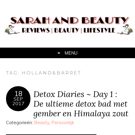
MENU
TAG:
HOLLAND&BARRET
Detox Diaries ~ Day 1 :
18
SEP
De ultieme detox bad met
2017
gember en Himalaya zout
Categorieën:
Beauty
,
Persoonlijk