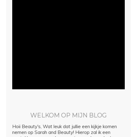
WELKOM OP MIJN BLOG
Hoii Beauty's, Wat leuk dat jullie een kijkje komen
nemen op Sarah and Beauty! Hierop zal ik een