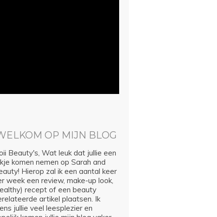
WELKOM OP MIJN BLOG
ii Beauty's, Wat leuk dat jullie een
ijkje komen nemen op Sarah and
auty! Hierop zal ik een aantal keer
er week een review, make-up look,
healthy) recept of een beauty
relateerde artikel plaatsen. Ik
ns jullie veel leesplezier en