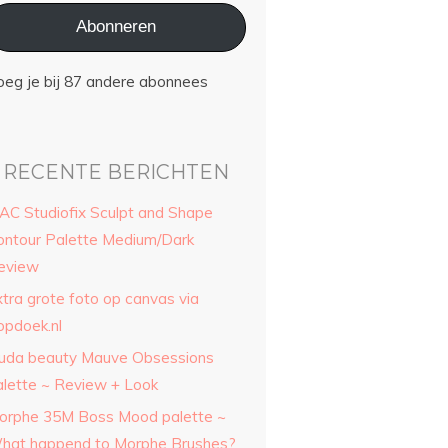
Abonneren
oeg je bij 87 andere abonnees
RECENTE BERICHTEN
AC Studiofix Sculpt and Shape
ontour Palette Medium/Dark
eview
xtra grote foto op canvas via
opdoek.nl
uda beauty Mauve Obsessions
alette ~ Review + Look
orphe 35M Boss Mood palette ~
hat happend to Morphe Brushes?