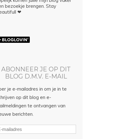
pelijk komen jullie mijn blog vaker
en bezoekje brengen. Stay
autifull ❤
ABONNEER JE OP DIT
BLOG D.M.V. E-MAIL
er je e-mailadres in om je in te
hrijven op dit blog en e-
ailmeldingen te ontvangen van
ieuwe berichten.