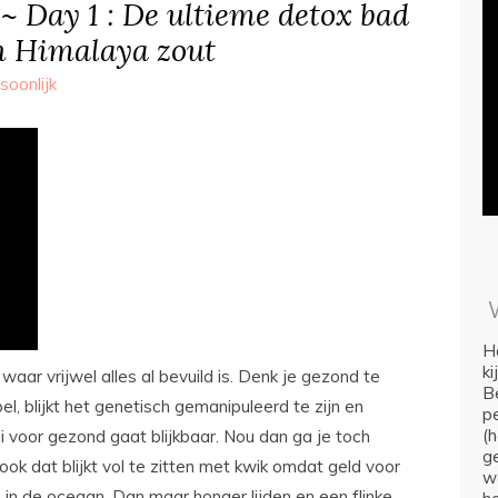
~ Day 1 : De ultieme detox bad
n Himalaya zout
soonlijk
Ho
k
aar vrijwel alles al bevuild is. Denk je gezond te
Be
, blijkt het genetisch gemanipuleerd te zijn en
p
(
voor gezond gaat blijkbaar. Nou dan ga je toch
ge
 ook dat blijkt vol te zitten met kwik omdat geld voor
we
in de oceaan. Dan maar honger lijden en een flinke