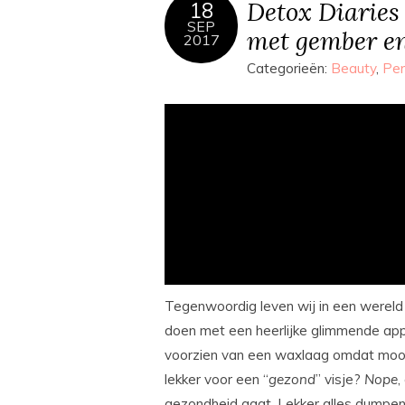
Detox Diaries 
18
SEP
met gember e
2017
Categorieën:
Beauty
,
Per
Tegenwoordig leven wij in een wereld w
doen met een heerlijke glimmende appel
voorzien van een waxlaag omdat mooi 
lekker voor een “
gezond
” visje?
Nope
,
gezondheid gaat. Lekker alles dumpen 