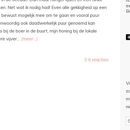
ho
e
en. Net wat ik nodig had! Even alle gekkigheid op een
Be
er zo bewust mogelijk mee om te gaan en vooral
puur
genwoordig ook daadwerkelijk puur genoemd kan
bij de boer in de buurt, mijn honing bij de lokale
ere vijver…
(meer…)
6 reacties
Vo
sc
m
n