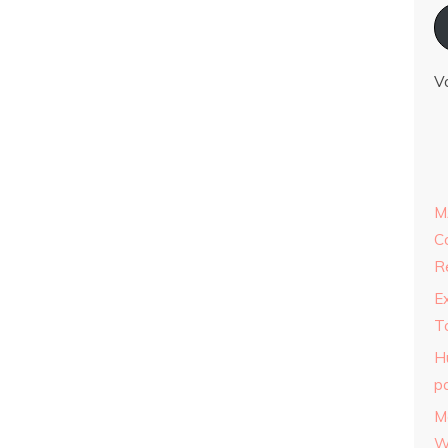
V
M
C
R
E
T
H
p
M
W