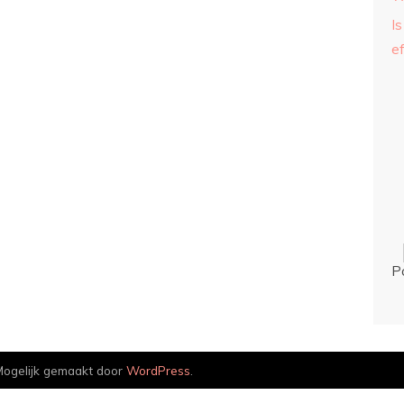
Is
ef
P
ogelijk gemaakt door
WordPress
.