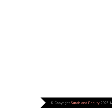
© Copyright
Sarah and Beauty
2025. M