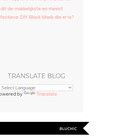
 dit de makkelijkste en meest
fectieve DIY Black Mask die er is?
TRANSLATE BLOG
owered by
Translate