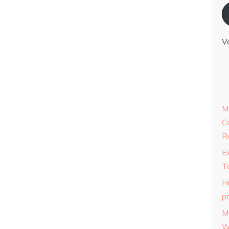
V
M
C
R
E
T
H
p
M
W