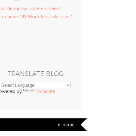
 dit de makkelijkste en meest
fectieve DIY Black Mask die er is?
TRANSLATE BLOG
owered by
Translate