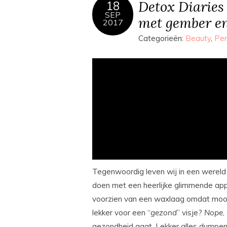
Detox Diaries 
18
SEP
met gember e
2017
Categorieën:
Beauty
,
Per
Tegenwoordig leven wij in een wereld w
doen met een heerlijke glimmende appel
voorzien van een waxlaag omdat mooi 
lekker voor een “
gezond
” visje?
Nope
,
gezondheid gaat. Lekker alles dumpen 