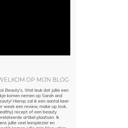
WELKOM OP MIJN BLOG
ii Beauty's, Wat leuk dat jullie een
ijkje komen nemen op Sarah and
auty! Hierop zal ik een aantal keer
er week een review, make-up look,
healthy) recept of een beauty
relateerde artikel plaatsen. Ik
ns jullie veel leesplezier en