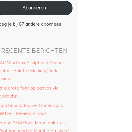
Abonneren
oeg je bij 87 andere abonnees
RECENTE BERICHTEN
AC Studiofix Sculpt and Shape
ontour Palette Medium/Dark
eview
xtra grote foto op canvas via
opdoek.nl
uda beauty Mauve Obsessions
alette ~ Review + Look
orphe 35M Boss Mood palette ~
hat happend to Morphe Brushes?