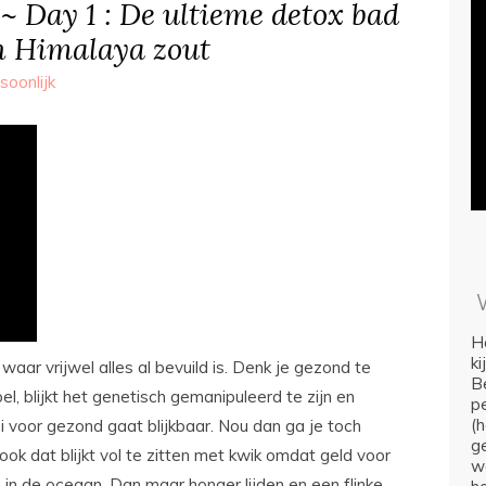
~ Day 1 : De ultieme detox bad
n Himalaya zout
soonlijk
Ho
k
aar vrijwel alles al bevuild is. Denk je gezond te
Be
, blijkt het genetisch gemanipuleerd te zijn en
p
(
voor gezond gaat blijkbaar. Nou dan ga je toch
ge
 ook dat blijkt vol te zitten met kwik omdat geld voor
we
in de oceaan. Dan maar honger lijden en een flinke