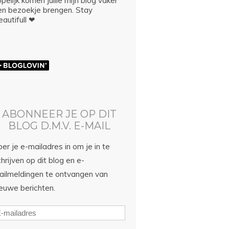
pelijk komen jullie mijn blog vaker
en bezoekje brengen. Stay
autifull ❤
ABONNEER JE OP DIT
BLOG D.M.V. E-MAIL
er je e-mailadres in om je in te
hrijven op dit blog en e-
ailmeldingen te ontvangen van
ieuwe berichten.