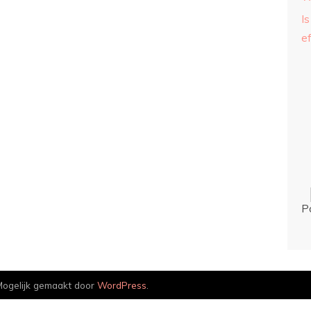
Is
ef
P
ogelijk gemaakt door
WordPress
.