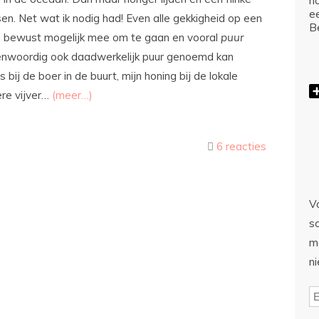
ho
e
en. Net wat ik nodig had! Even alle gekkigheid op een
Be
er zo bewust mogelijk mee om te gaan en vooral
puur
genwoordig ook daadwerkelijk puur genoemd kan
bij de boer in de buurt, mijn honing bij de lokale
ere vijver…
(meer…)
6 reacties
Vo
sc
m
n