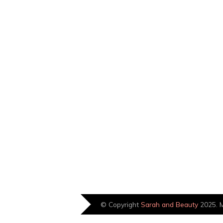
© Copyright
Sarah and Beauty
2025. M