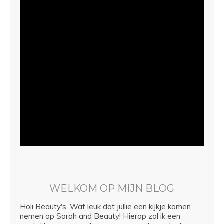
WELKOM OP MIJN BLOG
Hoii Beauty's, Wat leuk dat jullie een kijkje komen
nemen op Sarah and Beauty! Hierop zal ik een