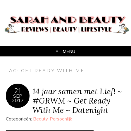
MENU
TAG:
GET READY WITH ME
14 jaar samen met Lief! ~
21
SEP
#GRWM ~ Get Ready
2017
With Me ~ Datenight
Categorieën:
Beauty
,
Persoonlijk