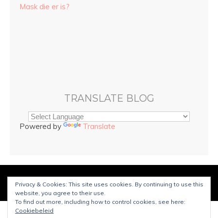
Mask die er is?
TRANSLATE BLOG
Powered by
Translate
© Copyright
Sarah and Beauty
2025. Mogelijk gemaakt door
Privacy & Cookies: This site uses cookies. By continuing to use this
WordPress
.
Ontworpen door Bluchic
website, you agree to their use.
To find out more, including how to control cookies, see here:
Cookiebeleid