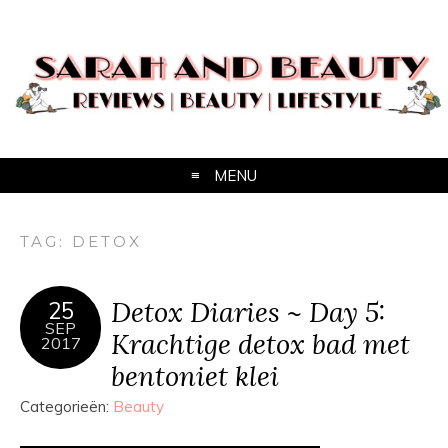
MENU
TAG:
DETOX
Detox Diaries ~ Day 5:
25
SEP
Krachtige detox bad met
2017
bentoniet klei
Categorieën:
Beauty