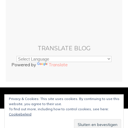
TRANSLATE BLOG
Powered by
Translate
© Copyright
Sarah and Beauty
2025. Mogelijk gemaakt door
Privacy & Cookies: This site uses cookies. By continuing to use this
WordPress
.
Ontworpen door Bluchic
website, you agree to their use.
To find out more, including how to control cookies, see here:
Cookiebeleid