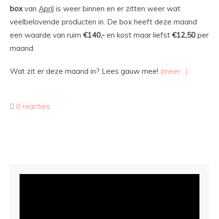
box
van
April
is weer binnen en er zitten weer wat
veelbelovende producten in. De box heeft deze maand
een waarde van ruim
€140,-
en kost maar liefst
€12,50
per
maand.
Wat zit er deze maand in? Lees gauw mee!
(meer…)
0 reacties