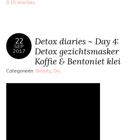
10 reacties
Detox diaries ~ Day 4:
22
SEP
Detox gezichtsmasker
2017
Koffie & Bentoniet klei
Categorieën:
Beauty
,
Diy