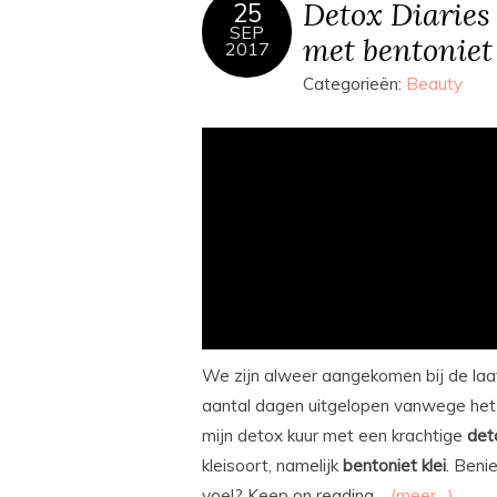
Detox Diaries
25
SEP
met bentoniet 
2017
Categorieën:
Beauty
We zijn alweer aangekomen bij de laat
aantal dagen uitgelopen vanwege het w
mijn detox kuur met een krachtige
det
kleisoort, namelijk
bentoniet
klei
. Beni
voel? Keep on reading…
(meer…)