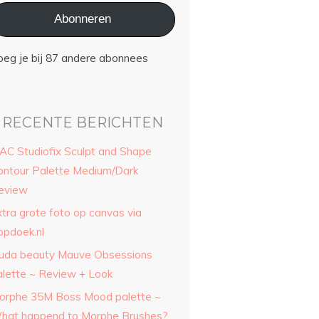
Abonneren
oeg je bij 87 andere abonnees
RECENTE BERICHTEN
AC Studiofix Sculpt and Shape
ontour Palette Medium/Dark
eview
xtra grote foto op canvas via
opdoek.nl
uda beauty Mauve Obsessions
alette ~ Review + Look
orphe 35M Boss Mood palette ~
hat happend to Morphe Brushes?