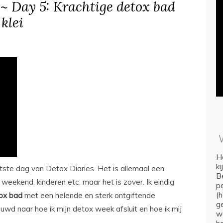
 ~ Day 5: Krachtige detox bad
klei
Ho
k
ste dag van Detox Diaries. Het is allemaal een
Be
eekend, kinderen etc, maar het is zover. Ik eindig
p
(
ox bad
met een helende en sterk ontgiftende
ge
euwd naar hoe ik mijn detox week afsluit en hoe ik mij
we