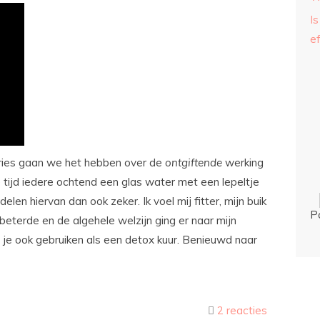
Is
ef
ries gaan we het hebben over de
ontgiftende
werking
e tijd iedere ochtend een glas water met een lepeltje
delen hiervan dan ook zeker. Ik voel mij fitter, mijn buik
P
beterde en de algehele welzijn ging er naar mijn
n je ook gebruiken als een detox kuur. Benieuwd naar
2 reacties