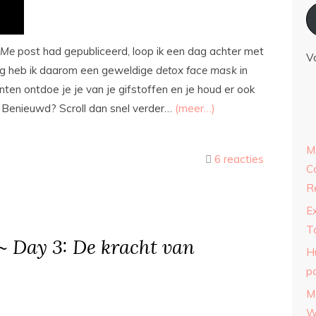
 Me
post had gepubliceerd, loop ik een dag achter met
V
ag heb ik daarom een geweldige
detox
face
mask
in
nten ontdoe je je van je gifstoffen en je houd er ook
. Benieuwd? Scroll dan snel verder…
(meer…)
M
6 reacties
C
R
E
T
 ~ Day 3: De kracht van
H
p
M
W