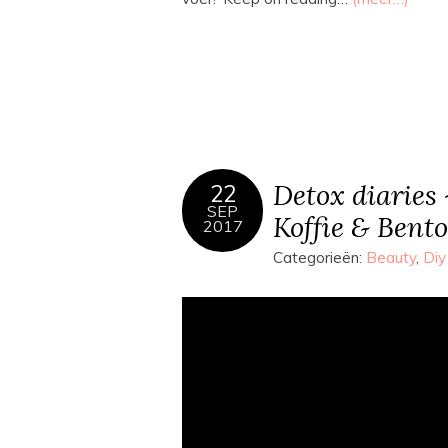
Detox diaries
22
SEP
Koffie & Bento
2017
Categorieën:
Beauty
,
Diy