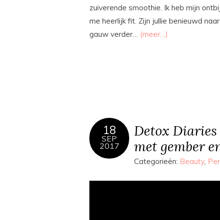
zuiverende smoothie. Ik heb mijn ontb
me heerlijk fit. Zijn jullie benieuwd 
gauw verder…
(meer…)
Detox Diaries 
18
SEP
met gember e
2017
Categorieën:
Beauty
,
Per