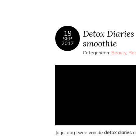
Detox Diaries 
19
SEP
smoothie
2017
Categorieën:
Beauty
,
Re
Ja ja, dag twee van de
detox
diaries
a