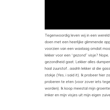
Tegenwoordig leven wij in een wereld w
doen met een heerlijke glimmende appel
voorzien van een waxlaag omdat mooi 
lekker voor een “
gezond
” visje?
Nope
,
gezondheid gaat. Lekker alles dumpen 
haal zuurstof…aaahh lekker al die gass
stokje (Yes, i said it). Ik probeer hi
proberen te eten (voor zover iets te
worden). Ik koop meestal mijn groentes 
imker en mijn visjes uit mijn eigen zuiv