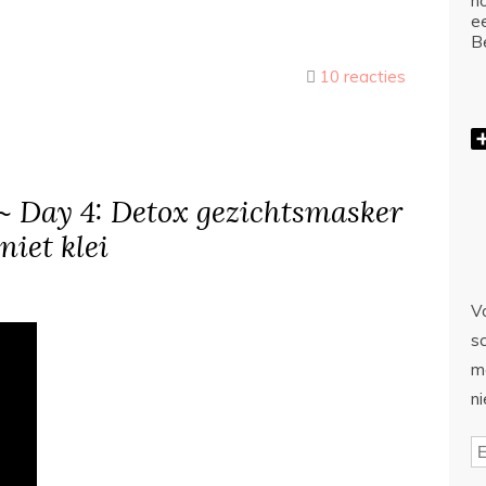
ho
e
Be
10 reacties
 ~ Day 4: Detox gezichtsmasker
niet klei
Vo
sc
m
n