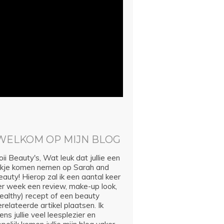
WELKOM OP MIJN BLOG
ii Beauty's, Wat leuk dat jullie een
ijkje komen nemen op Sarah and
auty! Hierop zal ik een aantal keer
er week een review, make-up look,
healthy) recept of een beauty
relateerde artikel plaatsen. Ik
ns jullie veel leesplezier en