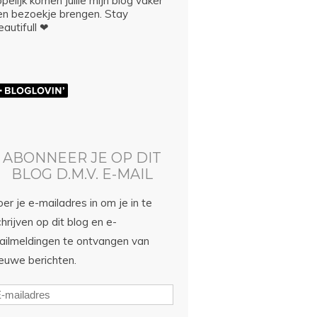
pelijk komen jullie mijn blog vaker
en bezoekje brengen. Stay
autifull ❤
ABONNEER JE OP DIT
BLOG D.M.V. E-MAIL
er je e-mailadres in om je in te
hrijven op dit blog en e-
ailmeldingen te ontvangen van
ieuwe berichten.