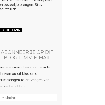
pelijk komen jullie mijn blog vaker
en bezoekje brengen. Stay
autifull ❤
ABONNEER JE OP DIT
BLOG D.M.V. E-MAIL
er je e-mailadres in om je in te
hrijven op dit blog en e-
ailmeldingen te ontvangen van
ieuwe berichten.