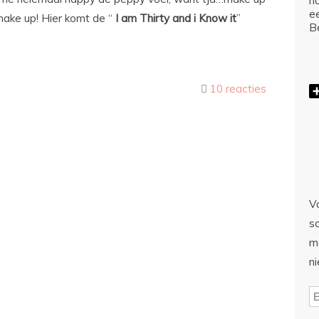
ho
e
 make up! Hier komt de “
I am Thirty and i Know it
”
Be
10 reacties
Vo
sc
m
n