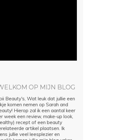
WELKOM OP MIJN BLOG
ii Beauty's, Wat leuk dat jullie een
ijkje komen nemen op Sarah and
auty! Hierop zal ik een aantal keer
er week een review, make-up look,
healthy) recept of een beauty
relateerde artikel plaatsen. Ik
ns jullie veel leesplezier en