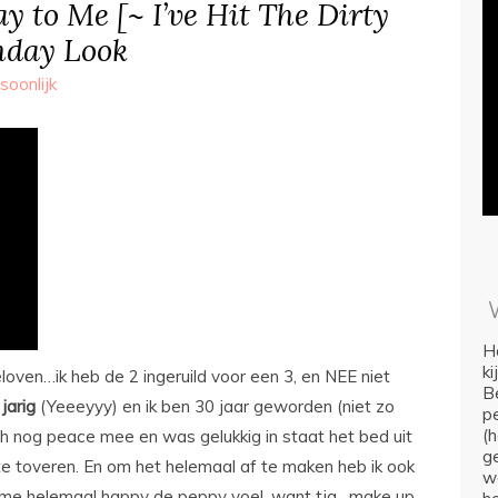
 to Me [~ I’ve Hit The Dirty
thday Look
soonlijk
Ho
k
oven…ik heb de 2 ingeruild voor een 3, en NEE niet
Be
jarig
(Yeeeyyy) en ik ben 30 jaar geworden (niet zo
p
(
ch nog peace mee en was gelukkig in staat het bed uit
ge
te toveren. En om het helemaal af te maken heb ik ook
we
 me helemaal happy de peppy voel, want tja…make up