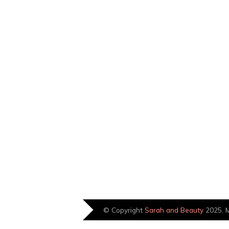
© Copyright
Sarah and Beauty
2025. M