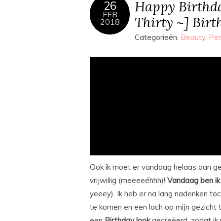
Happy Birthday
26
FEB
Thirty ~] Bir
2018
Categorieën:
Beauty
,
Per
Ook ik moet er vandaag helaas aan gel
vrijwillig (meeeeéhhh)!
Vandaag ben ik 
yeeey). Ik heb er na lang nadenken to
te komen en een lach op mijn gezicht 
een
Birthday look
gecreëerd, zodat ik