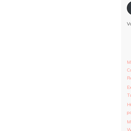
V
M
C
R
E
T
H
p
M
W