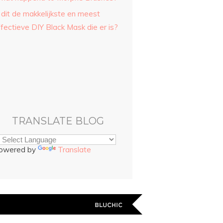
 dit de makkelijkste en meest
fectieve DIY Black Mask die er is?
TRANSLATE BLOG
owered by
Translate