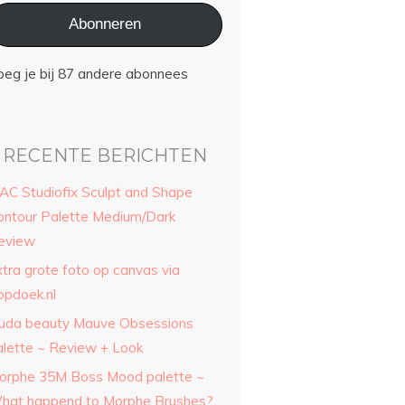
Abonneren
oeg je bij 87 andere abonnees
RECENTE BERICHTEN
AC Studiofix Sculpt and Shape
ontour Palette Medium/Dark
eview
xtra grote foto op canvas via
opdoek.nl
uda beauty Mauve Obsessions
alette ~ Review + Look
orphe 35M Boss Mood palette ~
hat happend to Morphe Brushes?