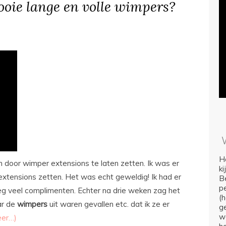
ooie lange en volle wimpers?
Ho
n door wimper extensions te laten zetten. Ik was er
k
extensions zetten. Het was echt geweldig! Ik had er
Be
p
eg veel complimenten. Echter na drie weken zag het
(
ar de
wimpers
uit waren gevallen etc. dat ik ze er
ge
we
eer…)