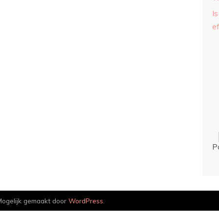
Is
ef
P
ogelijk gemaakt door
WordPress
.