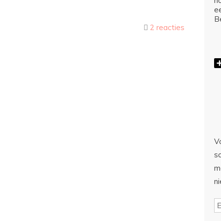
ho
e
Be
2 reacties
Vo
sc
m
n