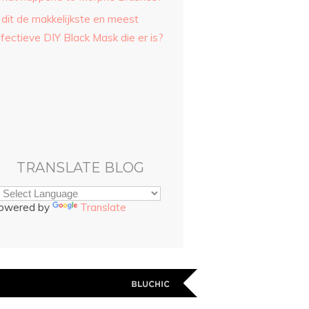
 dit de makkelijkste en meest
fectieve DIY Black Mask die er is?
TRANSLATE BLOG
owered by
Translate