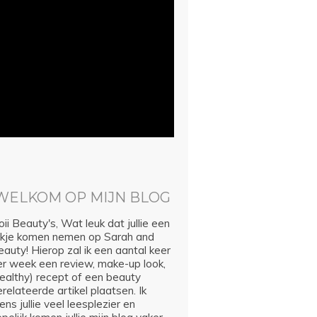
WELKOM OP MIJN BLOG
ii Beauty's, Wat leuk dat jullie een
ijkje komen nemen op Sarah and
auty! Hierop zal ik een aantal keer
er week een review, make-up look,
healthy) recept of een beauty
relateerde artikel plaatsen. Ik
ns jullie veel leesplezier en