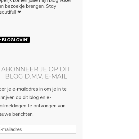
pelijk komen jullie mijn blog vaker
en bezoekje brengen. Stay
autifull ❤
ABONNEER JE OP DIT
BLOG D.M.V. E-MAIL
er je e-mailadres in om je in te
hrijven op dit blog en e-
ailmeldingen te ontvangen van
ieuwe berichten.