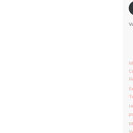
V
M
C
R
E
T
H
p
M
W