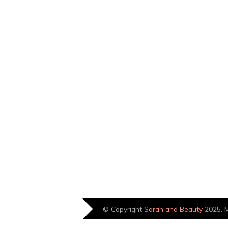
© Copyright
Sarah and Beauty
2025. M