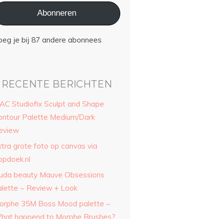
Abonneren
oeg je bij 87 andere abonnees
RECENTE BERICHTEN
AC Studiofix Sculpt and Shape
ontour Palette Medium/Dark
eview
xtra grote foto op canvas via
opdoek.nl
uda beauty Mauve Obsessions
alette ~ Review + Look
orphe 35M Boss Mood palette ~
hat happend to Morphe Brushes?