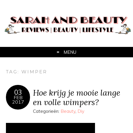
MENU
TAG:
WIMPER
Hoe krijg je mooie lange
03
FEB
en volle wimpers?
2017
Categorieën:
Beauty
,
Diy