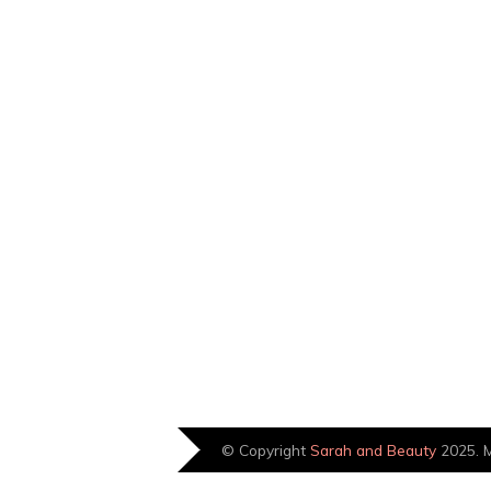
© Copyright
Sarah and Beauty
2025. M