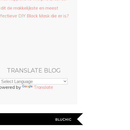
 dit de makkelijkste en meest
fectieve DIY Black Mask die er is?
TRANSLATE BLOG
owered by
Translate