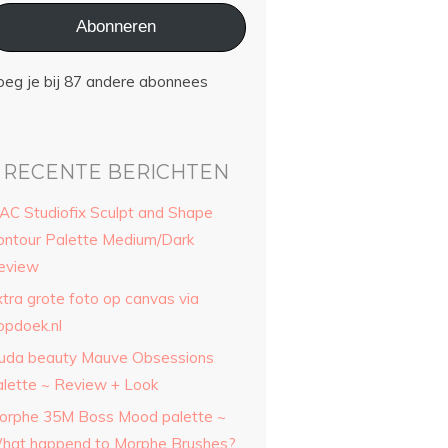
Abonneren
oeg je bij 87 andere abonnees
RECENTE BERICHTEN
AC Studiofix Sculpt and Shape
ontour Palette Medium/Dark
eview
xtra grote foto op canvas via
opdoek.nl
uda beauty Mauve Obsessions
alette ~ Review + Look
orphe 35M Boss Mood palette ~
hat happend to Morphe Brushes?