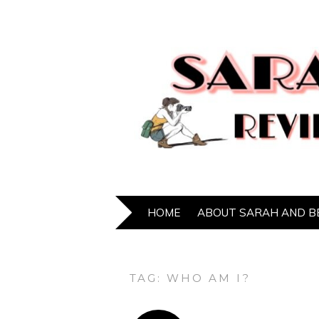
HOME
ABOUT SARAH AND B
TAG:
WHO AM I?