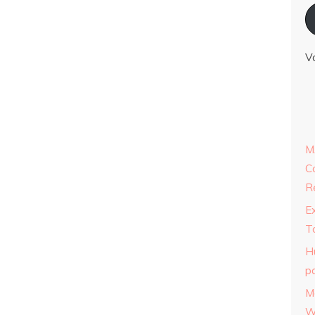
V
M
C
R
E
T
H
p
M
W