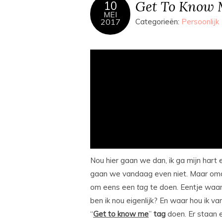
Get To Know M
10
MEI
2017
Categorieën:
Persoonlijk
Nou hier gaan we dan, ik ga mijn hart 
gaan we vandaag even niet. Maar omdat
om eens een
tag
te doen. Eentje waar
ben ik nou eigenlijk? En waar hou ik v
“
Get to know me
”
tag
doen. Er staan e