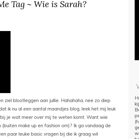
e Tag ~ Wie is Sarah?
Ho
en ziel blootleggen aan jullie. Hahahaha, nee zo diep
k
 ik nu al een aantal maandjes blog, leek het mij leuk
Be
p
bij je wat meer over mij te weten komt. Want wie
(
an (buiten make up en fashion om)? Ik ga vandaag de
ge
we
en paar leuke basic vragen bij die ik graag wil