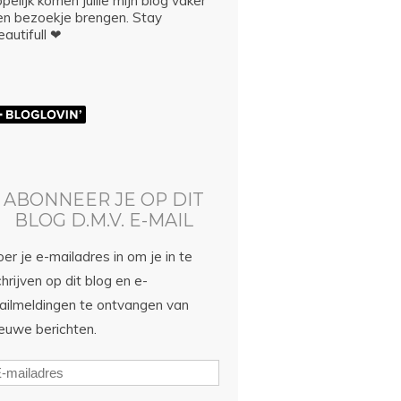
pelijk komen jullie mijn blog vaker
en bezoekje brengen. Stay
autifull ❤
ABONNEER JE OP DIT
BLOG D.M.V. E-MAIL
er je e-mailadres in om je in te
hrijven op dit blog en e-
ailmeldingen te ontvangen van
ieuwe berichten.