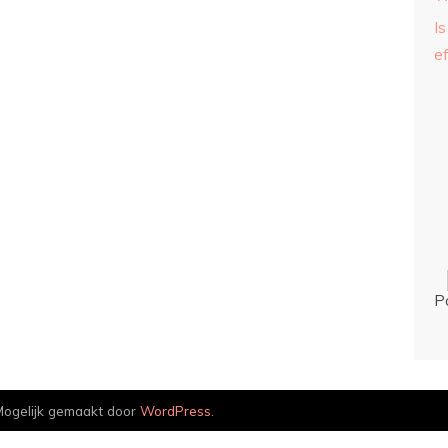
Is
ef
P
ogelijk gemaakt door
WordPress
.