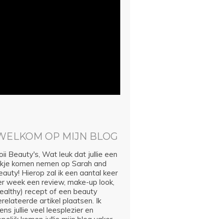
WELKOM OP MIJN BLOG
ii Beauty's, Wat leuk dat jullie een
ijkje komen nemen op Sarah and
auty! Hierop zal ik een aantal keer
er week een review, make-up look,
healthy) recept of een beauty
relateerde artikel plaatsen. Ik
ns jullie veel leesplezier en