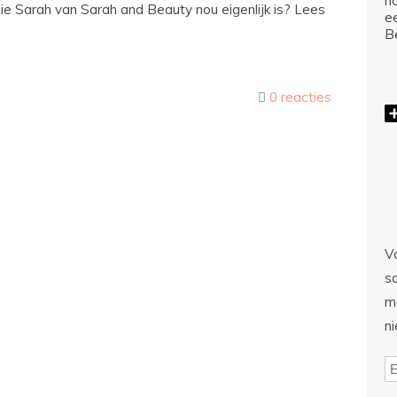
ho
ie Sarah van Sarah and Beauty nou eigenlijk is? Lees
e
Be
0 reacties
Vo
sc
m
n