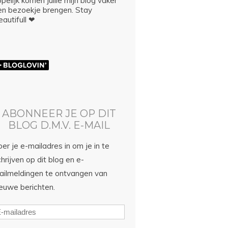
pelijk komen jullie mijn blog vaker
en bezoekje brengen. Stay
autifull ❤
ABONNEER JE OP DIT
BLOG D.M.V. E-MAIL
er je e-mailadres in om je in te
hrijven op dit blog en e-
ailmeldingen te ontvangen van
ieuwe berichten.