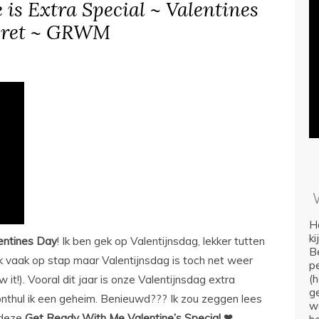
 is Extra Special ~ Valentines
ecret ~ GRWM
Ho
k
entines Day
! Ik ben gek op Valentijnsdag, lekker tutten
Be
jk vaak op stap maar Valentijnsdag is toch net weer
p
(
now it!). Vooral dit jaar is onze Valentijnsdag extra
ge
 onthul ik een geheim. Benieuwd??? Ik zou zeggen lees
we
 deze
Get Ready With Me Valentine’s Special ❤….