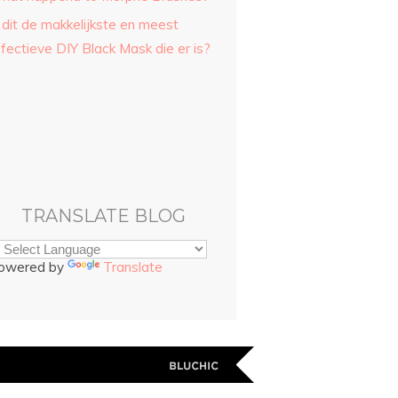
 dit de makkelijkste en meest
fectieve DIY Black Mask die er is?
TRANSLATE BLOG
owered by
Translate