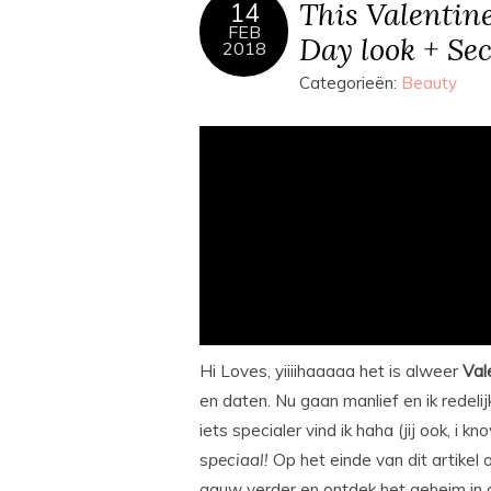
This Valentine
14
FEB
Day look + S
2018
Categorieën:
Beauty
Hi Loves, yiiiihaaaaa het is alweer
Val
en daten. Nu gaan manlief en ik redeli
iets specialer vind ik haha (jij ook, i k
s
peciaal!
Op het einde van dit artikel
gauw verder en ontdek het geheim in