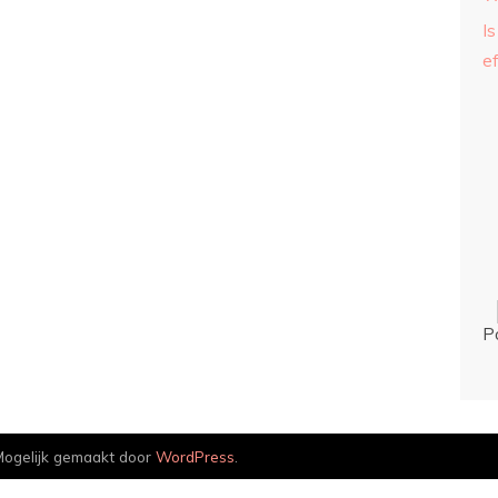
Is
ef
P
ogelijk gemaakt door
WordPress
.