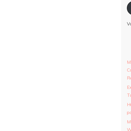
V
M
C
R
E
T
H
p
M
W