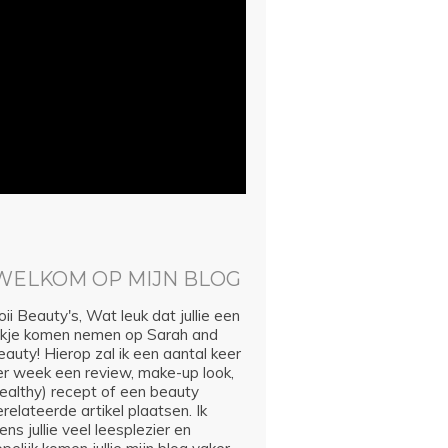
WELKOM OP MIJN BLOG
ii Beauty's, Wat leuk dat jullie een
ijkje komen nemen op Sarah and
auty! Hierop zal ik een aantal keer
er week een review, make-up look,
healthy) recept of een beauty
relateerde artikel plaatsen. Ik
ns jullie veel leesplezier en