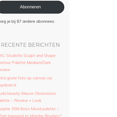
Abonneren
oeg je bij 87 andere abonnees
RECENTE BERICHTEN
AC Studiofix Sculpt and Shape
ontour Palette Medium/Dark
eview
xtra grote foto op canvas via
opdoek.nl
uda beauty Mauve Obsessions
alette ~ Review + Look
orphe 35M Boss Mood palette ~
hat happend to Morphe Brushes?