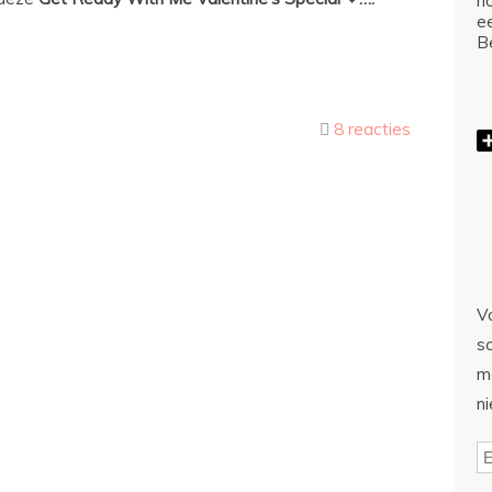
ho
e
Be
8 reacties
Vo
sc
m
n