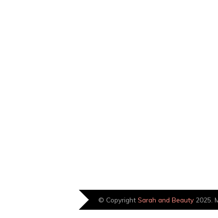
© Copyright
Sarah and Beauty
2025. M