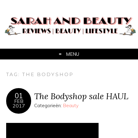
MENU
TAG:
THE BODYSHOP
The Bodyshop sale HAUL
01
FEB
2017
Categorieën:
Beauty