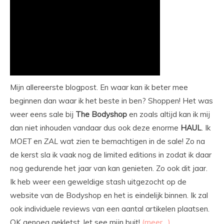
Mijn allereerste blogpost. En waar kan ik beter mee
beginnen dan waar ik het beste in ben? Shoppen! Het was
weer eens sale bij
The
Bodyshop
en zoals altijd kan ik mij
dan niet inhouden vandaar dus ook deze enorme
HAUL
. Ik
MOET
en
ZAL
wat zien te bemachtigen in de sale! Zo na
de kerst sla ik vaak nog de limited editions in zodat ik daar
nog gedurende het jaar van kan genieten. Zo ook dit jaar.
Ik heb weer een geweldige stash uitgezocht op de
website van de Bodyshop en het is eindelijk binnen. Ik zal
ook individuele reviews van een aantal artikelen plaatsen.
OK genoeg gekletst, let see mijn buit!
(meer…)