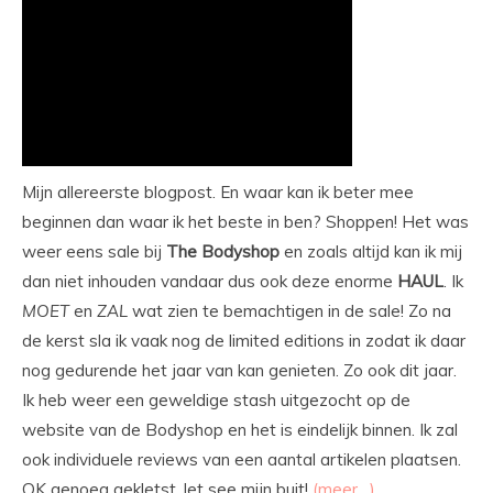
Mijn allereerste blogpost. En waar kan ik beter mee
beginnen dan waar ik het beste in ben? Shoppen! Het was
weer eens sale bij
The
Bodyshop
en zoals altijd kan ik mij
dan niet inhouden vandaar dus ook deze enorme
HAUL
. Ik
MOET
en
ZAL
wat zien te bemachtigen in de sale! Zo na
de kerst sla ik vaak nog de limited editions in zodat ik daar
nog gedurende het jaar van kan genieten. Zo ook dit jaar.
Ik heb weer een geweldige stash uitgezocht op de
website van de Bodyshop en het is eindelijk binnen. Ik zal
ook individuele reviews van een aantal artikelen plaatsen.
OK genoeg gekletst, let see mijn buit!
(meer…)