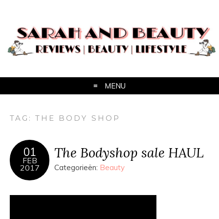
MENU
TAG:
THE BODY SHOP
The Bodyshop sale HAUL
01
FEB
2017
Categorieën:
Beauty