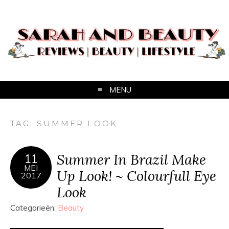
MENU
TAG:
SUMMER LOOK
Summer In Brazil Make
11
MEI
Up Look! ~ Colourfull Eye
2017
Look
Categorieën:
Beauty