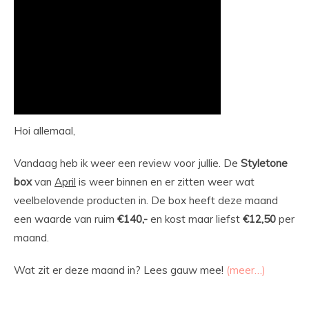
Hoi allemaal,
Vandaag heb ik weer een review voor jullie. De
Styletone
box
van
April
is weer binnen en er zitten weer wat
veelbelovende producten in. De box heeft deze maand
een waarde van ruim
€140,-
en kost maar liefst
€12,50
per
maand.
Wat zit er deze maand in? Lees gauw mee!
(meer…)