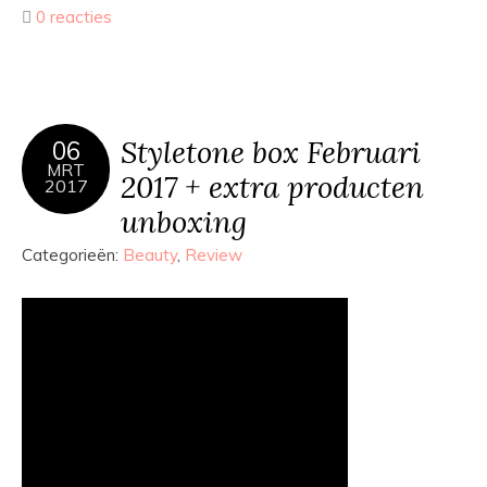
0 reacties
Styletone box Februari
06
MRT
2017 + extra producten
2017
unboxing
Categorieën:
Beauty
,
Review