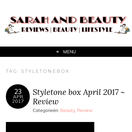
MENU
TAG:
STYLETONEBOX
Styletone box April 2017 ~
23
APR
Review
2017
Categorieën:
Beauty
,
Review