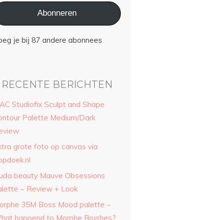
Abonneren
oeg je bij 87 andere abonnees
RECENTE BERICHTEN
AC Studiofix Sculpt and Shape
ontour Palette Medium/Dark
eview
xtra grote foto op canvas via
opdoek.nl
uda beauty Mauve Obsessions
alette ~ Review + Look
orphe 35M Boss Mood palette ~
hat happend to Morphe Brushes?