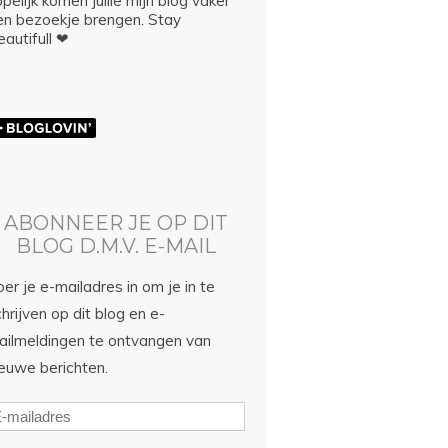
pelijk komen jullie mijn blog vaker
en bezoekje brengen. Stay
autifull ❤
ABONNEER JE OP DIT
BLOG D.M.V. E-MAIL
er je e-mailadres in om je in te
hrijven op dit blog en e-
ailmeldingen te ontvangen van
ieuwe berichten.