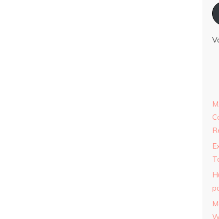
V
M
C
R
E
T
H
p
M
W