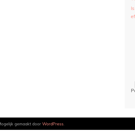
Is
ef
P
ogelijk gemaakt door
WordPress
.