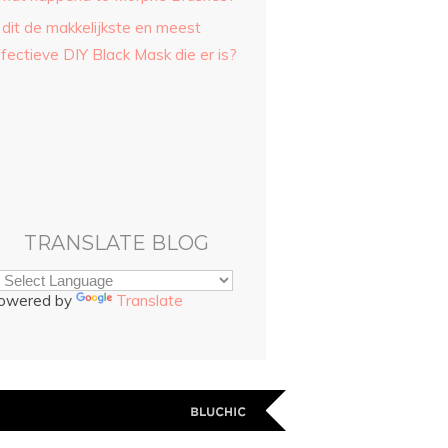
 dit de makkelijkste en meest
fectieve DIY Black Mask die er is?
TRANSLATE BLOG
owered by
Translate