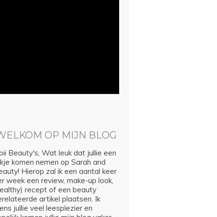
WELKOM OP MIJN BLOG
ii Beauty's, Wat leuk dat jullie een
ijkje komen nemen op Sarah and
auty! Hierop zal ik een aantal keer
er week een review, make-up look,
healthy) recept of een beauty
relateerde artikel plaatsen. Ik
ns jullie veel leesplezier en