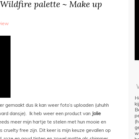
 Wildfire palette ~ Make up
view
Ho
k
er gemaakt dus ik kan weer foto’s uploaden (uhuhh
Be
rd dansje). Ik heb weer een product van
Jolie
p
(
eeds meer mijn hartje te stelen met hun mooie en
ge
cruelty free zijn. Dit keer is mijn keuze gevallen op
we
, roze en goud tinten en zowel matte als shimmer