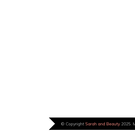
© Copyright
Sarah and Beauty
2025. M