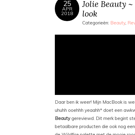
Jolie Beauty ~
25
APR
look
2018
Categorieën:
Beauty
,
Re
Daar ben ik weer! Mijn MacBook is we
uhuhh ooehhh yeaahh* doet een awkwa
Beauty
gereviewd. Dit merk begint st
betaalbare producten die ook nog eens 
de
Wildfire
palette met de mooie rood