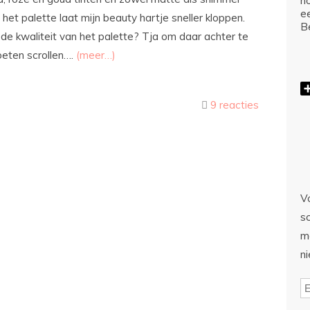
ho
e
et palette laat mijn beauty hartje sneller kloppen.
Be
 de kwaliteit van het palette? Tja om daar achter te
oeten scrollen….
(meer…)
9 reacties
Vo
sc
m
n