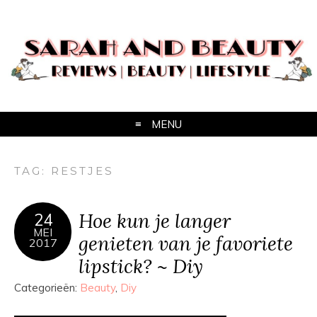
MENU
TAG:
RESTJES
Hoe kun je langer
24
MEI
genieten van je favoriete
2017
lipstick? ~ Diy
Categorieën:
Beauty
,
Diy