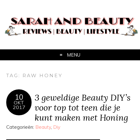
MENU
TAG:
RAW HONEY
3 geweldige Beauty DIY’s
10
OKT
voor top tot teen die je
2017
kunt maken met Honing
Categorieën:
Beauty
,
Diy