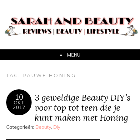
MENU
TAG:
RAUWE HONING
3 geweldige Beauty DIY’s
10
OKT
voor top tot teen die je
2017
kunt maken met Honing
Categorieën:
Beauty
,
Diy